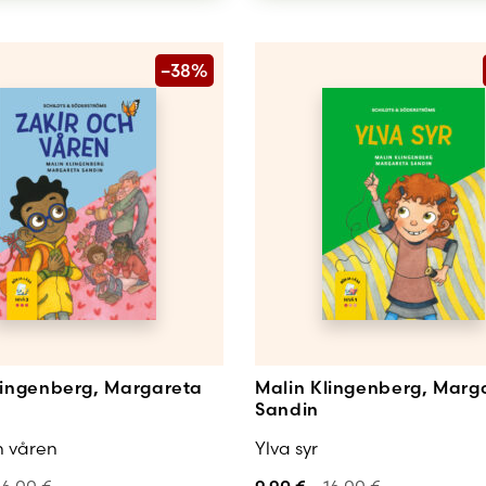
–38%
lingenberg, Margareta
Malin Klingenberg, Marg
Sandin
h våren
Ylva syr