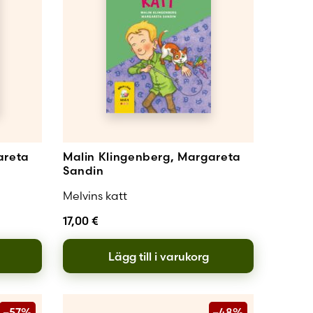
 konto
areta
Malin Klingenberg, Margareta
Sandin
Melvins katt
17,00
€
Lägg till i varukorg
–57%
–48%