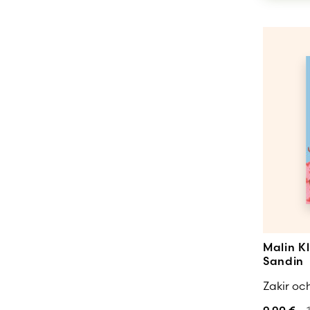
Malin K
Sandin
Zakir oc