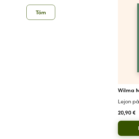
Töm
Wilma M
Lejon på 
20,90
€