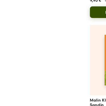
9,90
€
Malin K
Sandin