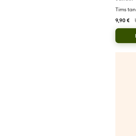
Tims ta
9,90
€