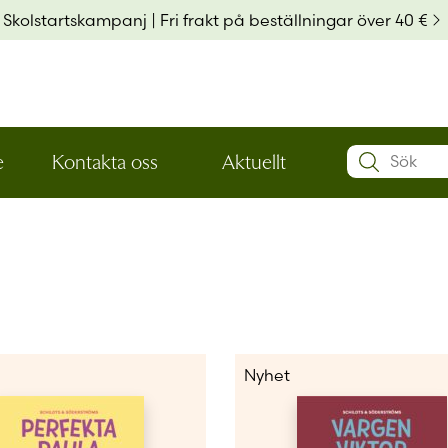
Skolstartskampanj | Fri frakt på beställningar över 40 €
Search:
e
Kontakta oss
Aktuellt
Öppna
Öppna
Användarn
den
den
nedre
nedre
menynivån
menynivån
Lösenord
*
Kom ihå
Nyhet
Glömt ditt
Har du ing