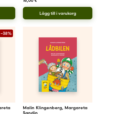
16,00
€
Lägg till i varukorg
–38%
areta
Malin Klingenberg, Margareta
Sandin