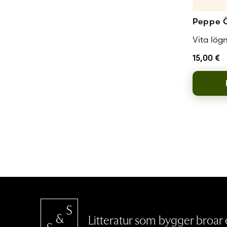
Peppe 
Vita lög
15,00
€
Litteratur som bygger broar o