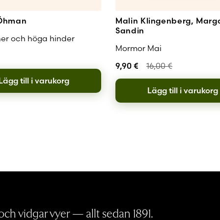
Öhman
Malin Klingenberg, Marg
Sandin
ner och höga hinder
Mormor Mai
9,90
€
16,00
€
Lägg till i varukorg
Lägg till i varukorg
ch vidgar vyer — allt sedan 1891.