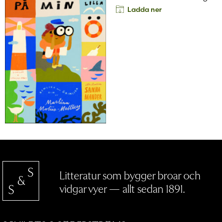
Ladda ner
Litteratur som bygger broar och
vidgar vyer — allt sedan 1891.