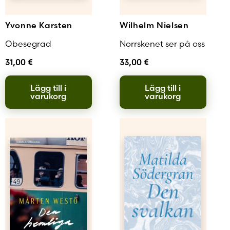
Yvonne Karsten
Wilhelm Nielsen
Obesegrad
Norrskenet ser på oss
31,00
€
33,00
€
Lägg till i
Lägg till i
varukorg
varukorg