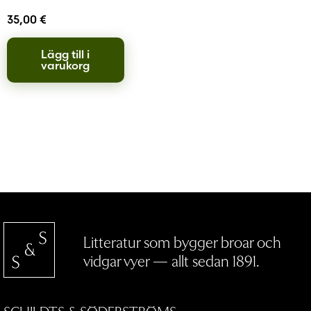
35,00
€
Lägg till i
varukorg
Litteratur som bygger broar och
vidgar vyer — allt sedan 1891.
SCHILDTS & SÖDERSTRÖMS