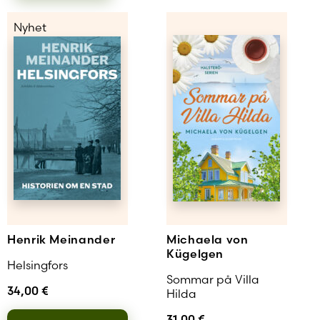
Glömt ditt lösenord?
Nyhet
Har du inget konto?
Skapa nytt konto
Henrik Meinander
Michaela von
Kügelgen
Helsingfors
Sommar på Villa
34,00
€
Hilda
31,00
€