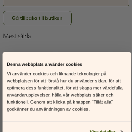
Glömt ditt lösenord?
Har du inget konto?
Gå tillbaka till butiken
Skapa nytt konto
Mest sålda
–66%
–61%
Denna webbplats använder cookies
Prenumerera på vårt
Vi använder cookies och liknande teknologier på
nyhetsbrev och få en rabattkod
webbplatsen för att förstå hur du använder sidan, för att
Du får en rabattkod på 30 % att använda i vår nätbutik när du
optimera dess funktionalitet, för att skapa mer värdefulla
går med i vår mejllista.
användarupplevelser, hålla vår webbplats säker och
Namn
funktionell. Genom att klicka på knappen "Tillåt alla"
godkänner du användningen av cookies.
E-postadress
Visa detaljer