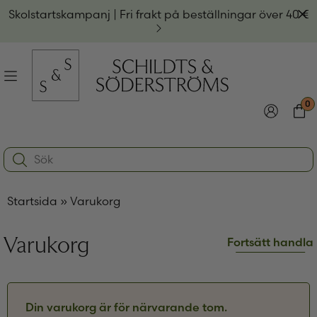
Hoppa
Av
Skolstartskampanj | Fri frakt på beställningar över 40 €
till
innehållet
na
Meny
0
e
ynivån
Logga in
Varu
Search:
na
e
Användarnamn eller e-postadress
*
ynivån
na
Startsida
»
Varukorg
e
ynivån
Lösenord
*
Varukorg
Fortsätt handla
Kom ihåg mig
Logga in
Din varukorg är för närvarande tom.