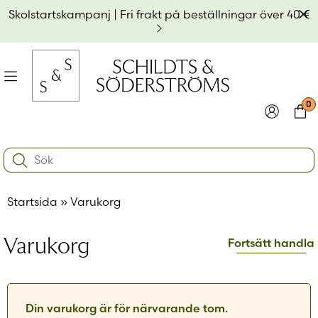
Hoppa
Av
Skolstartskampanj | Fri frakt på beställningar över 40 €
till
innehållet
na
Meny
0
e
ynivån
Logga in
Varu
Search:
na
e
Användarnamn eller e-postadress
*
ynivån
na
Startsida
»
Varukorg
e
ynivån
Lösenord
*
Varukorg
Fortsätt handla
Kom ihåg mig
Logga in
Din varukorg är för närvarande tom.