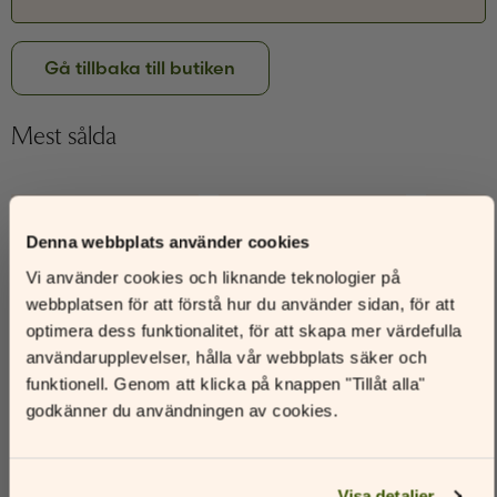
Glömt ditt lösenord?
Har du inget konto?
Gå tillbaka till butiken
Skapa nytt konto
Mest sålda
–66%
–61%
Denna webbplats använder cookies
Prenumerera på vårt
Vi använder cookies och liknande teknologier på
nyhetsbrev och få en rabattkod
webbplatsen för att förstå hur du använder sidan, för att
Du får en rabattkod på 30 % att använda i vår nätbutik när du
optimera dess funktionalitet, för att skapa mer värdefulla
går med i vår mejllista.
användarupplevelser, hålla vår webbplats säker och
Namn
funktionell. Genom att klicka på knappen "Tillåt alla"
godkänner du användningen av cookies.
E-postadress
Visa detaljer