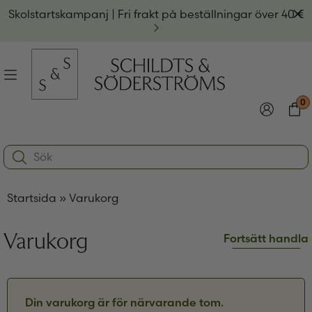
Hoppa
Av
Skolstartskampanj | Fri frakt på beställningar över 40 €
till
innehållet
na
Meny
0
e
ynivån
Logga in
Varu
Search:
na
e
Användarnamn eller e-postadress
*
ynivån
na
Startsida
»
Varukorg
e
ynivån
Lösenord
*
Varukorg
Fortsätt handla
Kom ihåg mig
Logga in
Din varukorg är för närvarande tom.