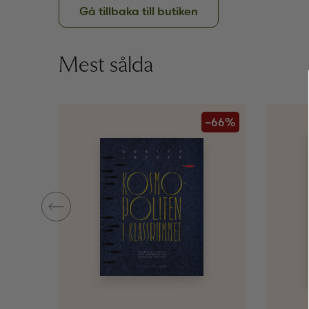
Gå tillbaka till butiken
Mest sålda
–66%