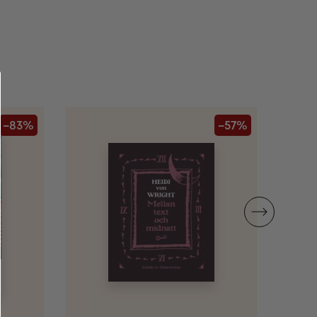
 konto
–83%
–57%