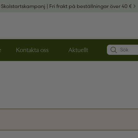
Skolstartskampanj | Fri frakt på beställningar över 40 €
Search:
e
Kontakta oss
Aktuellt
Öppna
Öppna
Användarn
den
den
nedre
nedre
menynivån
menynivån
Lösenord
*
Kom ihå
Glömt ditt
Har du ing