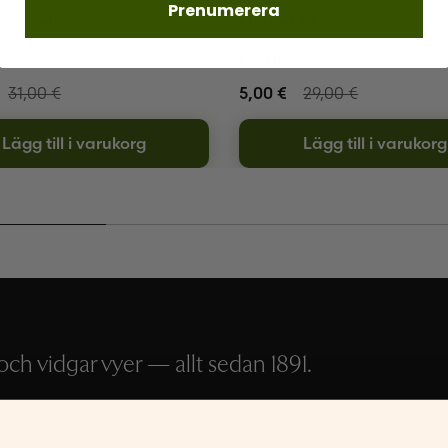
Prenumerera
Sandelin
Michel Ekman
Lyckliga slut
31,00
€
5,00
€
29,00
€
Lägg till i varukorg
Lägg till i varukorg
ch vidgar vyer — allt sedan 1891.