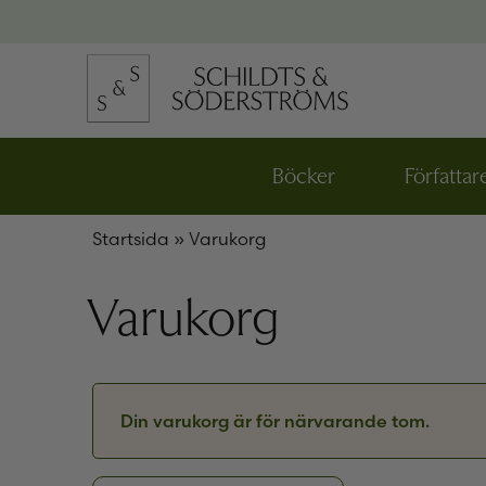
Hoppa
till
innehållet
na
e
ynivån
Böcker
Författar
Öppna
den
na
nedre
Startsida
»
Varukorg
menynivån
e
ynivån
na
Varukorg
e
ynivån
Din varukorg är för närvarande tom.