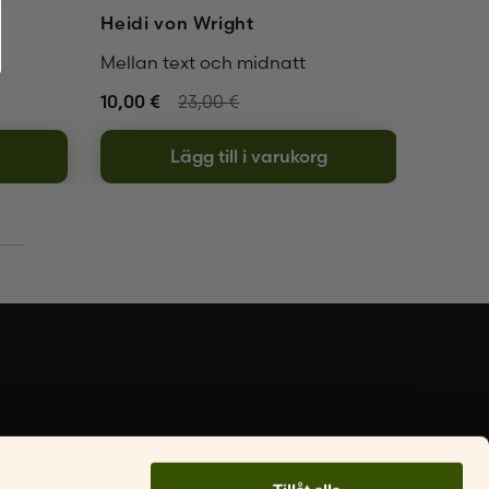
Heidi von Wright
Karin 
Mellan text och midnatt
Hem
10,00
€
23,00
€
10,00
Lägg till i varukorg