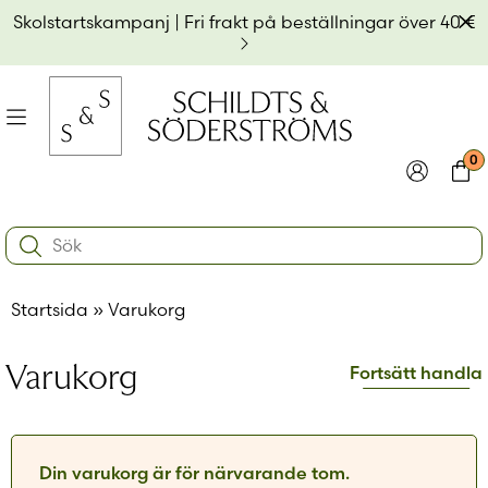
Hoppa
Av
Skolstartskampanj | Fri frakt på beställningar över 40 €
till
innehållet
na
Meny
0
e
ynivån
Logga in
Varu
Search:
na
e
Användarnamn eller e-postadress
*
ynivån
na
Startsida
»
Varukorg
e
ynivån
Lösenord
*
Varukorg
Fortsätt handla
Kom ihåg mig
Logga in
Din varukorg är för närvarande tom.