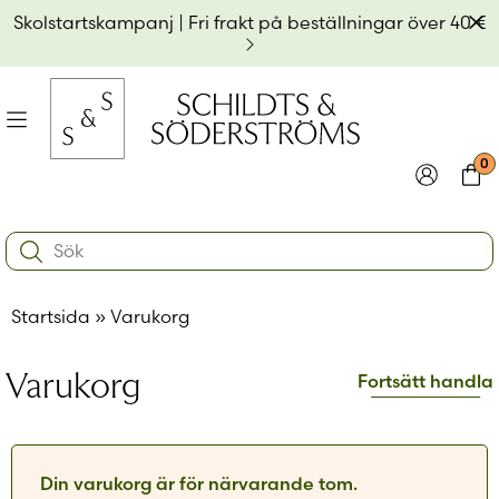
Hoppa
Av
Skolstartskampanj | Fri frakt på beställningar över 40 €
till
innehållet
na
Meny
0
e
ynivån
Logga in
Varu
Search:
na
e
Användarnamn eller e-postadress
*
ynivån
na
Startsida
»
Varukorg
e
ynivån
Lösenord
*
Varukorg
Fortsätt handla
Kom ihåg mig
Logga in
Din varukorg är för närvarande tom.