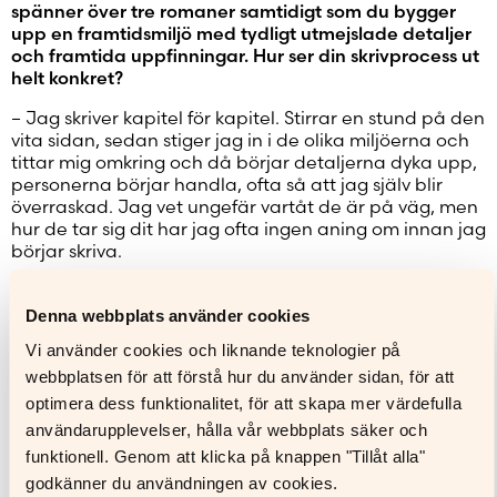
spänner över tre romaner samtidigt som du bygger
upp en framtidsmiljö med tydligt utmejslade detaljer
och framtida uppfinningar.
Hur ser din skrivprocess ut
helt konkret?
– Jag skriver kapitel för kapitel. Stirrar en stund på den
vita sidan, sedan stiger jag in i de olika miljöerna och
tittar mig omkring och då börjar detaljerna dyka upp,
personerna börjar handla, ofta så att jag själv blir
överraskad. Jag vet ungefär vartåt de är på väg, men
hur de tar sig dit har jag ofta ingen aning om innan jag
börjar skriva.
Intrigen fick bränsle av en 4000 år gammal persisk
myt. Den handlar om en kung som har två ormar, en
Denna webbplats använder cookies
på var axel. Varje dag kräver ormarna varsin
Vi använder cookies och liknande teknologier på
människohjärna att äta upp.
webbplatsen för att förstå hur du använder sidan, för att
– Legenden satte fart på en massa frågor. Vad händer
optimera dess funktionalitet, för att skapa mer värdefulla
med vår tankeverksamhet i en tid när AI sköter allt
användarupplevelser, hålla vår webbplats säker och
mera, räknar, skriver, översätter, analyserar, planerar?
funktionell. Genom att klicka på knappen "Tillåt alla"
Vad gör vi med all frigjord tankekapacitet? Fördjupar
godkänner du användningen av cookies.
vi oss i nya ämnen? Njuter vi av tomheten i väntan på