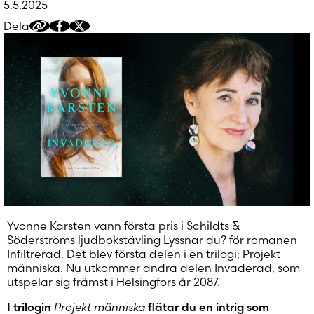
5.5.2025
Glömt ditt lösenord?
Dela
Kopiera
Dela
Dela
Har du inget konto?
delningslänk
på
på
Skapa nytt konto
Facebook
Twitter/X
Yvonne Karsten vann första pris i Schildts &
Söderströms ljudbokstävling Lyssnar du? för romanen
Infiltrerad. Det blev första delen i en trilogi; Projekt
människa. Nu utkommer andra delen Invaderad, som
utspelar sig främst i Helsingfors år 2087.
I trilogin
Projekt människa
flätar du en intrig som