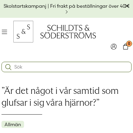
Hoppa
Av
Skolstartskampanj | Fri frakt på beställningar över 40 €
till
innehållet
na
Meny
0
e
ynivån
Logga in
Varu
Search:
na
e
Användarnamn eller e-postadress
*
ynivån
na
”Är det något i vår samtid som
e
ynivån
Lösenord
*
glufsar i sig våra hjärnor?”
Kom ihåg mig
Allmän
Logga in