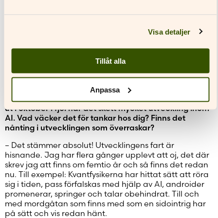
att nya idéer ska trilla ner? Eller är det något i vår
samtid som glufsar i sig våra hjärnor, så att en enkel
huvudräkning eller en halv sida text känns övermäktig?
Visa detaljer
Jag ville lägga temat ett stycke in i framtiden för att
göra vår egen tid begripligare. Allt jag beskriver
baserar sig på det som redan finns, som en bro som är
Tillåt alla
ritad men ännu inte byggd.
Din trilogi handlar mycket om gränsen mellan
Anpassa
människa och maskin. Sedan del ett, Infiltrerad
kom
ut i oktober i fjol
har det skett mycket utveckling inom
AI. Vad väcker det för tankar hos dig? Finns det
nånting i utvecklingen som överraskar?
– Det stämmer absolut! Utvecklingens fart är
hisnande. Jag har flera gånger upplevt att oj, det där
skrev jag att finns om femtio år och så finns det redan
nu. Till exempel: Kvantfysikerna har hittat sätt att röra
sig i tiden, pass förfalskas med hjälp av AI, androider
promenerar, springer och talar obehindrat. Till och
med mordgåtan som finns med som en sidointrig har
på sätt och vis redan hänt.