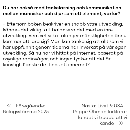
Du har också med tankeläsning och kommunikation
mellan människor och djur som ett element, varför?
– Eftersom boken beskriver en snabb yttre utveckling,
kändes det viktigt att balansera det med en inre
utveckling. Vem vet vilka talanger mänskligheten ännu
kommer att lära sig? Man kan tänka sig att allt som vi
har uppfunnit genom tiderna har inverkat på vår egen
utveckling. Så nu har vi hittat på internet, baserat på
osynliga radiovågor, och ingen tycker att det är
konstigt. Kanske det finns ett innernet?
Inläggsnavigering
Föregående:
Nästa:
Livet & USA –
Bolagsstämma 2025
Peppe Öhman förklarar
landet vi trodde att vi
kände