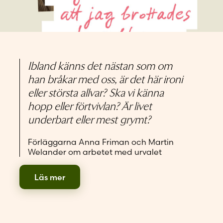
Glömt ditt lösenord?
Har du inget konto?
Skapa nytt konto
in lilla ö – Martina
Ibland känns det nästan som om
is-Mellberg och Sanna
han bråkar med oss, är det här ironi
eller största allvar? Ska vi känna
er tillbaka med en
hopp eller förtvivlan? Är livet
sprakande rimfest
underbart eller mest grymt?
Förläggarna Anna Friman och Martin
Welander om arbetet med urvalet
Läs mer