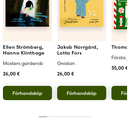
Ellen Strömberg,
Jakob Norrgård,
Thomas
Hanna Klinthage
Lotta Fors
Första j
Mosters garderob
Gnistan
35,00
€
26,00
€
26,00
€
Förhandsköp
Förhandsköp
För