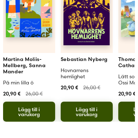
Martina Moliis-
Sebastian Nyberg
Thomas
Mellberg, Sanna
Cathar
Hovnarrens
Mander
hemlighet
Lätt som
På min lilla ö
Ossi Ma
20,90
€
26,00
€
20,90
€
26,00
€
20,90
€
Lägg till i
Lägg till i
Lä
varukorg
varukorg
v