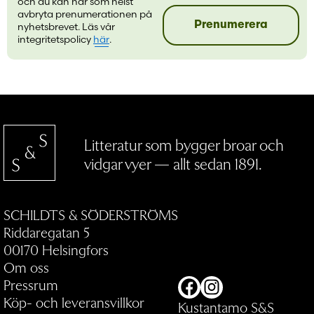
och du kan när som helst
avbryta prenumerationen på
Prenumerera
nyhetsbrevet. Läs vår
integritetspolicy
här
.
Litteratur som bygger broar och
vidgar vyer — allt sedan 1891.
SCHILDTS & SÖDERSTRÖMS
Riddaregatan 5
00170 Helsingfors
Om oss
Pressrum
Facebook
Instagram
Köp- och leveransvillkor
Kustantamo S&S