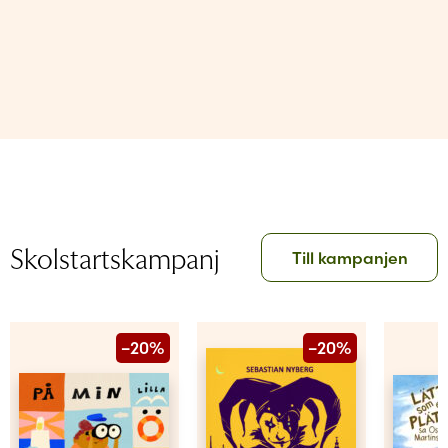
Skolstartskampanj
Till kampanjen
–20%
–20%