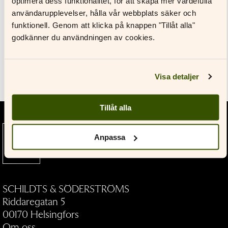
optimera dess funktionalitet, för att skapa mer värdefulla
Till pressrummet
Glömt ditt lösenord?
användarupplevelser, hålla vår webbplats säker och
funktionell. Genom att klicka på knappen "Tillåt alla"
Har du inget konto?
godkänner du användningen av cookies.
Skapa nytt konto
Verk
Visa detaljer
Tillåt alla
Litteratur som bygger broar och
Anpassa
vidgar vyer — allt sedan 1891.
SCHILDTS & SÖDERSTRÖMS
Riddaregatan 5
00170 Helsingfors
Om oss