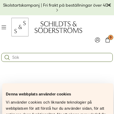
Hoppa
Av
Skolstartskampanj | Fri frakt på beställningar över 40 €
till
innehållet
na
Meny
0
e
ynivån
Logga in
Varu
Search:
na
e
Användarnamn eller e-postadress
*
ynivån
na
e
ynivån
Lösenord
*
Charlotta Jonsson
Denna webbplats använder cookies
Kom ihåg mig
Vi använder cookies och liknande teknologier på
webbplatsen för att förstå hur du använder sidan, för att
Logga in