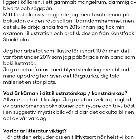
ligger i källaren, i ett gammalt mangelrum, dammig av
Glömt ditt lösenord?
blyerts och sågspån.
Mitt första konstverk gjorde jag med tuschpenna på
Har du inget konto?
baksidan av den rosa soffan i barndomshemmet men
Skapa nytt konto
det skulle dröja ända fram 2015 innan jag fick min
examen i illustration och grafisk design från Konstfack i
Stockholm.
Jag har arbetat som illustratör i snart 10 år men det
var först under 2019 som jag påbörjade min bana som
bokillustratör.
Jag arbetar främst med blyertsteckning men bland
mina uppdrag har även det färgstarka, digitala
måleriet en stor plats.
Vad är kärnan i ditt illustratörskap / konstnärskap?
Allvaret och det kusliga. Jag är utan tvekan präglad
av barndomens spökhistorier och rysare och trivs bäst
i en suggestiv, mystisk bildvärld där det ockulta blir en
del av vår vardag.
Varför är litteratur viktigt?
För att den erbjuder oss en tillflyktsort när helst vi kan