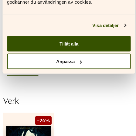
godkänner du användningen av cookies.
Visa detaljer
Tillåt alla
Fotograf: Simon Winsten Bengtsson
Anpassa
Till pressrummet
Verk
–24%