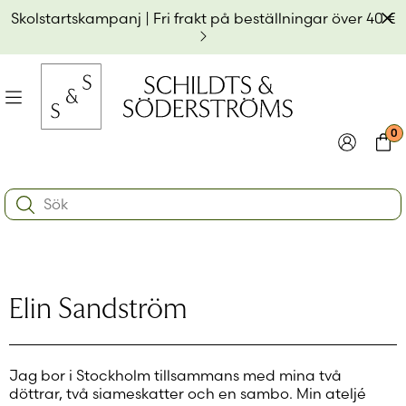
Hoppa
Av
Skolstartskampanj | Fri frakt på beställningar över 40 €
till
innehållet
na
Meny
0
e
ynivån
Logga in
Varu
Search:
na
e
Användarnamn eller e-postadress
*
ynivån
na
e
ynivån
Lösenord
*
Elin Sandström
Kom ihåg mig
Jag bor i Stockholm tillsammans med mina två
Logga in
döttrar, två siameskatter och en sambo. Min ateljé