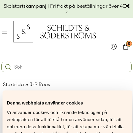
Hoppa
Av
Skolstartskampanj | Fri frakt på beställningar över 40 €
till
innehållet
na
Meny
0
e
ynivån
Logga in
Varu
Search:
na
e
Användarnamn eller e-postadress
*
ynivån
na
Startsida
»
J-P Roos
e
ynivån
Lösenord
*
Denna webbplats använder cookies
Vi använder cookies och liknande teknologier på
Kom ihåg mig
J-P Roos
webbplatsen för att förstå hur du använder sidan, för att
optimera dess funktionalitet, för att skapa mer värdefulla
Logga in