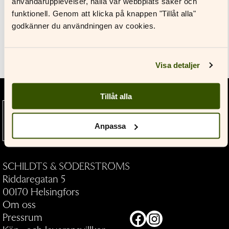
användarupplevelser, hålla vår webbplats säker och
Glömt ditt lösenord?
funktionell. Genom att klicka på knappen "Tillåt alla"
godkänner du användningen av cookies.
Har du inget konto?
Till pressrummet
Skapa nytt konto
Visa detaljer
Tillåt alla
Litteratur som bygger broar och
Anpassa
vidgar vyer — allt sedan 1891.
SCHILDTS & SÖDERSTRÖMS
Riddaregatan 5
00170 Helsingfors
Om oss
Pressrum
Facebook
Instagram