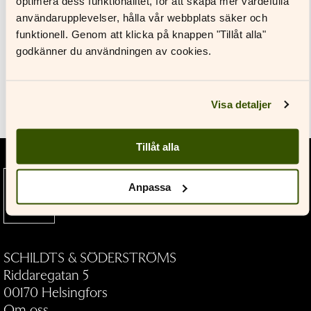
optimera dess funktionalitet, för att skapa mer värdefulla
Till pressrummet
Glömt ditt lösenord?
användarupplevelser, hålla vår webbplats säker och
funktionell. Genom att klicka på knappen "Tillåt alla"
Har du inget konto?
godkänner du användningen av cookies.
Skapa nytt konto
Verk
Visa detaljer
Tillåt alla
Litteratur som bygger broar och
Anpassa
vidgar vyer — allt sedan 1891.
SCHILDTS & SÖDERSTRÖMS
Riddaregatan 5
00170 Helsingfors
Om oss