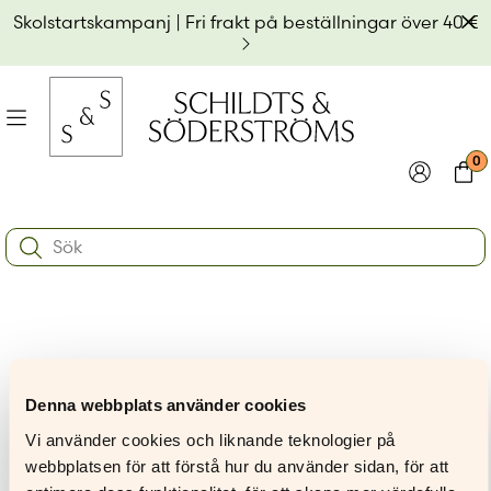
Hoppa
Av
Skolstartskampanj | Fri frakt på beställningar över 40 €
till
innehållet
na
Meny
0
e
ynivån
Logga in
Varu
Search:
na
e
Användarnamn eller e-postadress
*
ynivån
na
e
ynivån
Lösenord
*
Max Forsman
Denna webbplats använder cookies
Kom ihåg mig
Vi använder cookies och liknande teknologier på
webbplatsen för att förstå hur du använder sidan, för att
Logga in