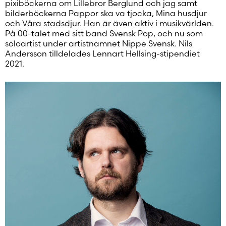
pixiböckerna om Lillebror Berglund och jag samt
Glömt ditt lösenord?
bilderböckerna Pappor ska va tjocka, Mina husdjur
och Våra stadsdjur. Han är även aktiv i musikvärlden.
Har du inget konto?
På 00-talet med sitt band Svensk Pop, och nu som
Skapa nytt konto
soloartist under artistnamnet Nippe Svensk. Nils
Andersson tilldelades Lennart Hellsing-stipendiet
2021.