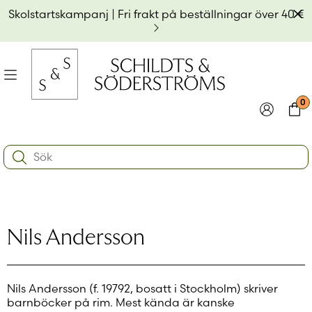
Hoppa
Av
Skolstartskampanj | Fri frakt på beställningar över 40 €
till
innehållet
na
Meny
0
e
ynivån
Logga in
Varu
Search:
na
e
Användarnamn eller e-postadress
*
ynivån
na
e
ynivån
Lösenord
*
Nils Andersson
Kom ihåg mig
Nils Andersson (f. 19792, bosatt i Stockholm) skriver
Logga in
barnböcker på rim. Mest kända är kanske