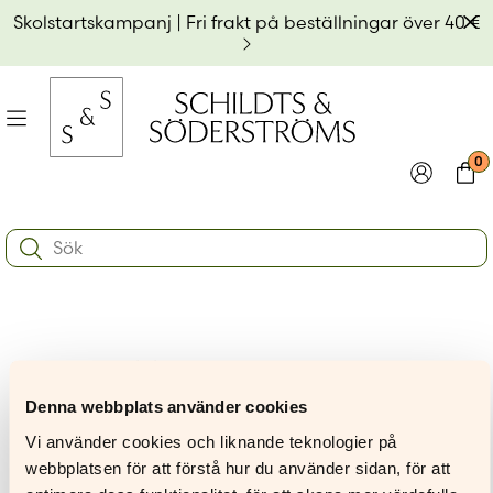
Hoppa
Av
Skolstartskampanj | Fri frakt på beställningar över 40 €
till
innehållet
na
Meny
0
e
ynivån
Logga in
Varu
Search:
na
e
Användarnamn eller e-postadress
*
ynivån
na
e
ynivån
Lösenord
*
Nina Hukkinen
Denna webbplats använder cookies
Kom ihåg mig
Vi använder cookies och liknande teknologier på
webbplatsen för att förstå hur du använder sidan, för att
Logga in