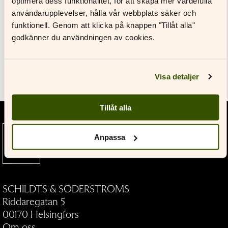
optimera dess funktionalitet, för att skapa mer värdefulla
Till pressrummet
Glömt ditt lösenord?
användarupplevelser, hålla vår webbplats säker och
funktionell. Genom att klicka på knappen "Tillåt alla"
Har du inget konto?
godkänner du användningen av cookies.
Skapa nytt konto
Verk
Visa detaljer
Tillåt alla
Litteratur som bygger broar och
Anpassa
vidgar vyer — allt sedan 1891.
SCHILDTS & SÖDERSTRÖMS
Riddaregatan 5
00170 Helsingfors
Om oss