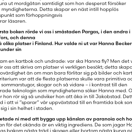
lura ut mordgåtan samtidigt som hon desperat försöker
 myndigheterna. Detta skapar en näst intill hopplös
punkt som förhoppningsvis
ar läsaren.
örsta boken rörde vi oss i småstaden Pargas, i den andra i
fors, och denna
 olika platser i Finland. Hur valde ni ut var Hanna Becker
 under sin
fram en kartbok och undrade: var ska Hanna fly? Men det 
för oss att skriva om platser vi verkligen besökt; detta skap
rovärdighet än om man bara förlitar sig på bilder och karto
iterium var att de flesta platserna skulle vara primitiva o
 sommarstugor, skogar och så vidare – i kontrast till den
kerade teknologin som myndigheterna söker Hanna med.
ar hon rör sig så undviker hon att åka in till Jakobstad. De
d i att vi ”sparar” vår uppväxtstad till en framtida bok so
sig i sin helhet i staden.
etade ni med att bygga upp känslan av paranoia och ho
an för det okända är en viktig ingrediens. De som jagar 
nas bakom nästa träd i skogen eller bortom nästa kurva p