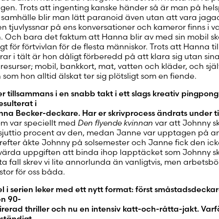
gen. Trots att ingenting kanske händer så är man på hels
samhälle blir man lätt paranoid även utan att vara jaga
en tjuvlyssnar på ens konversationer och kameror finns i va
. Och bara det faktum att Hanna blir av med sin mobil s
ligt för förtvivlan för de flesta människor. Trots att Hanna ti
ar i tält är hon dåligt förberedd på att klara sig utan sin
resurser; mobil, bankkort, mat, vatten och kläder, och sjä
som hon alltid älskat ter sig plötsligt som en fiende.
er tillsammans i en snabb takt i ett slags kreativ pingpon
sulterat i
na Becker-deckare. Har er skrivprocess ändrats under t
om var speciellt med
Den flyende kvinnan
var att Johnny s
sjuttio procent av den, medan Janne var upptagen på a
ärefter åkte Johnny på solsemester och Janne fick den ick
ärda uppgiften att binda ihop lapptäcket som Johnny s
ta fall skrev vi lite annorlunda än vanligtvis, men arbetsb
 stor för oss båda.
el i serien leker med ett nytt format: först småstadsdeckar
n 90-
irerad thriller och nu en intensiv katt-och-råtta-jakt. Varf
 ständigt