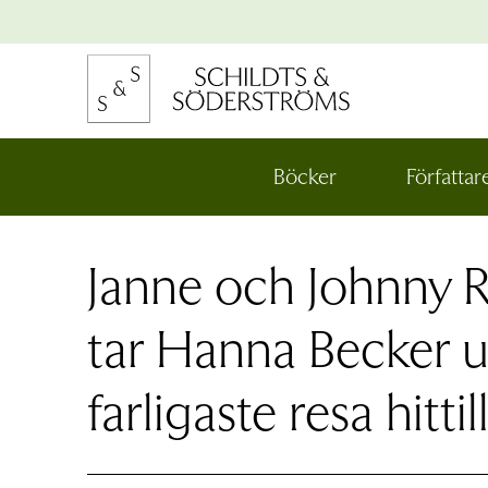
Hoppa
till
innehållet
na
e
ynivån
Böcker
Författar
Öppna
den
na
nedre
menynivån
e
Janne och Johnny 
ynivån
na
e
tar Hanna Becker u
ynivån
farligaste resa hittil