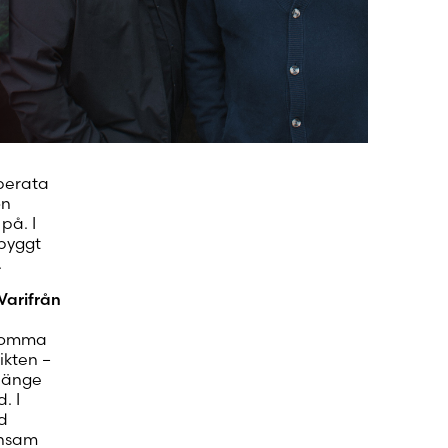
 konto
sperata
on
på. I
byggt
.
Varifrån
 komma
ikten –
 länge
. I
d
ensam