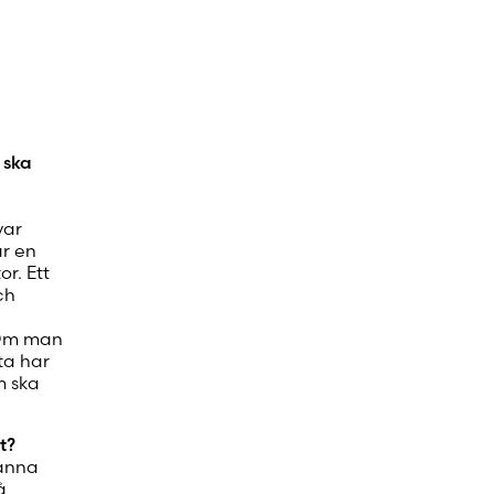
 ska
var
ar en
r. Ett
ch
 Om man
tta har
m ska
t?
Hanna
å