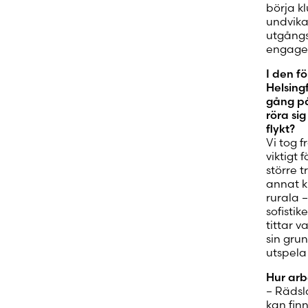
börja k
undvika
utgångs
engager
I den f
Helsing
gång på
röra sig
flykt?
Vi tog 
viktigt 
större t
annat kr
rurala –
sofisti
tittar v
sin grun
utspela 
Hur arb
– Rädsl
kan fin