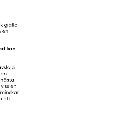
k giallo
h en
vad kan
avslöja
nen
 nästa
viss en
 minskar
a ett