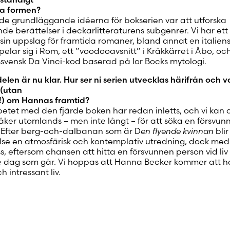
a formen?
 de grundläggande idéerna för bokserien var att utforska
de berättelser i deckarlitteraturens subgenrer. Vi har ett
sin uppslag för framtida romaner, bland annat en italiens
elar sig i Rom, ett ”voodooavsnitt” i Kråkkärret i Åbo, oc
ssvensk Da Vinci-kod baserad på Ior Bocks mytologi.
elen är nu klar. Hur ser ni serien utvecklas härifrån och 
 (utan
s!) om Hannas framtid?
betet med den fjärde boken har redan inletts, och vi kan 
ker utomlands – men inte långt – för att söka en försvun
 Efter berg-och-dalbanan som är D
en flyende kvinnan
blir
lse en atmosfärisk och kontemplativ utredning, dock med 
ss, eftersom chansen att hitta en försvunnen person vid liv
je dag som går. Vi hoppas att Hanna Becker kommer att h
h intressant liv.