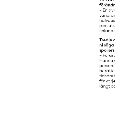
förändr
– En av
varieran
halvdus
som utsp
finland
Tredje d
ni säga
spoiler
– Förar
Hanna å
person.
berätte
tidspre
för var
långt oc