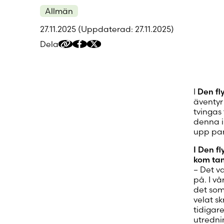
Allmän
27.11.2025
(Uppdaterad: 27.11.2025)
Dela
Kopiera
Dela
Dela
delningslänk
på
på
Facebook
Twitter/X
I
Den fl
äventyr
tvingas 
denna i
upp par
I Den f
kom tank
– Det v
på. I v
det som 
velat sk
tidigar
utredni