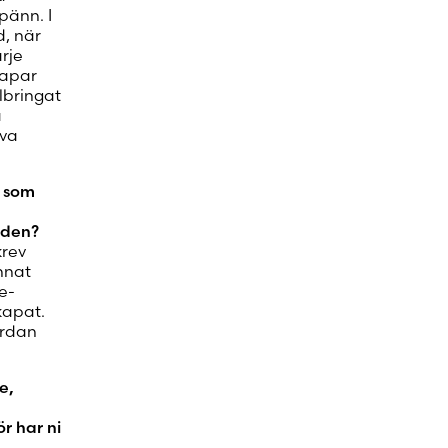
pänn. I
d, när
rje
kapar
llbringat
a
lva
g som
iden?
krev
nnat
e-
kapat.
ördan
e,
ör har ni