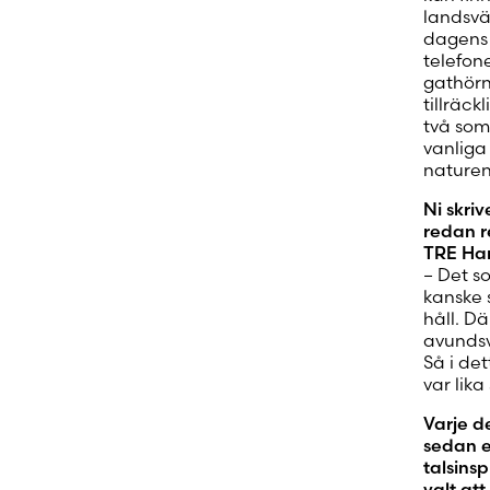
landsvä
dagens 
telefon
gathörn
tillräck
två somr
vanliga 
naturen 
Ni skriv
redan re
TRE Han
– Det s
kanske 
håll. D
avundsv
Så i det
var lika
Varje d
sedan e
talsinsp
valt att