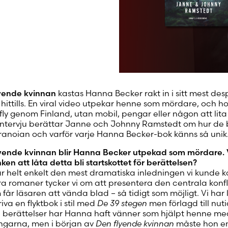
Skapa nytt
yende kvinnan
kastas Hanna Becker rakt in i sitt mest de
 hittills. En viral video utpekar henne som mördare, och h
fly genom Finland, utan mobil, pengar eller någon att lita 
ntervju berättar Janne och Johnny Ramstedt om hur de 
anoian och varför varje Hanna Becker-bok känns så unik
lyende kvinnan blir Hanna Becker utpekad som mördare. 
en att låta detta bli startskottet för berättelsen?
ar helt enkelt den mest dramatiska inledningen vi kunde
åra romaner tycker vi om att presentera den centrala konfl
får läsaren att vända blad – så tidigt som möjligt. Vi har
riva en flyktbok i stil med
De 39 stegen
men förlagd till nutid
e berättelser har Hanna haft vänner som hjälpt henne me
ngarna, men i början av
Den flyende kvinnan
måste hon 