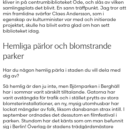
kliver in på centrumbiblioteket Ode, och slås av vilken
samlingsplats det blivit. En sann träffpunkt. Jag tror att
min framlidne svärfar Claes Andersson, som i
egenskap av kulturminister var med och initierade
projektet, skulle ha blivit extra glad om han sett
biblioteket idag.
Hemliga pärlor och blomstrande
parker
Har du någon hemlig pärla i staden du vill dela med
dig av?
Så hemlig är den ju inte, men Björnparken i Berghäll
har i sommar varit särskilt tilltalande. Gatorna har
varit avstängda för trafik och i stället prytts av stora
blomsterinstallationer, en ny, mysig utomhusbar har
lockat mängder av folk, liksom dansbanan strax intill. I
september ordnades det dessutom en filmfestival i
parken. Stundom har det känts som om man befunnit
sig i Berlin! Överlag är stadens trädgårdsmästare