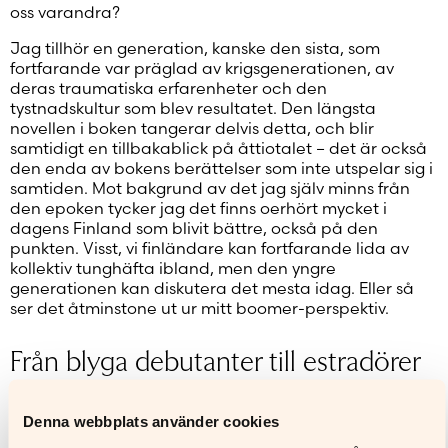
oss varandra?
Jag tillhör en generation, kanske den sista, som
fortfarande var präglad av krigsgenerationen, av
deras traumatiska erfarenheter och den
tystnadskultur som blev resultatet. Den längsta
novellen i boken tangerar delvis detta, och blir
samtidigt en tillbakablick på åttiotalet – det är också
den enda av bokens berättelser som inte utspelar sig i
samtiden. Mot bakgrund av det jag själv minns från
den epoken tycker jag det finns oerhört mycket i
dagens Finland som blivit bättre, också på den
punkten. Visst, vi finländare kan fortfarande lida av
kollektiv tunghäfta ibland, men den yngre
generationen kan diskutera det mesta idag. Eller så
ser det åtminstone ut ur mitt boomer-perspektiv.
Från blyga debutanter till estradörer
Hur ser du på det litterära landskapet idag jämfört
Denna webbplats använder cookies
med när du debuterade år 1990.