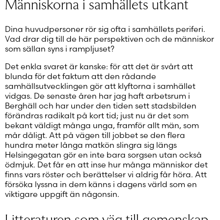
Människorna i samhällets utkant
Dina huvudpersoner rör sig ofta i samhällets periferi.
Vad drar dig till de här perspektiven och de människor
som sällan syns i rampljuset?
Det enkla svaret är kanske: för att det är svårt att
blunda för det faktum att den rådande
samhällsutvecklingen gör att klyftorna i samhället
vidgas. De senaste åren har jag haft arbetsrum i
Berghäll och har under den tiden sett stadsbilden
förändras radikalt på kort tid; just nu är det som
bekant väldigt många unga, framför allt män, som
mår dåligt. Att på vägen till jobbet se den flera
hundra meter långa matkön slingra sig längs
Helsingegatan gör en inte bara sorgsen utan också
ödmjuk. Det får en att inse hur många människor det
finns vars röster och berättelser vi aldrig får höra. Att
försöka lyssna in dem känns i dagens värld som en
viktigare uppgift än någonsin.
Litteraturen som väg till gemenskap