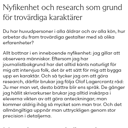
Nyfikenhet och research som grund
för trovärdiga karaktärer
Du har huvudpersoner i alla åldrar och av alla kön, hur
arbetar du fram trovärdiga gestalter med så olika
erfarenheter?
Allt bottnar i en inneboende nyfikenhet: jag gillar att
observera människor. Eftersom jag har
journalistbakgrund har det alltid känts naturligt för
mig att intervjua folk, det är ett sätt för mig att bygga
upp en karaktär. Och så tycker jag om att göra
research, därför brukar jag följa Olof Lagercrantz råd:
Ju mer man vet, desto bättre blir ens språk. De gånger
jag hållit skrivarkurser brukar jag alltid inskärpa i
eleverna vikten av att göra anteckningar; man
kommer aldrig ihåg så mycket som man tror. Och det
allmängiltiga uppnår man uttryckligen genom stor
precision i detaljerna.