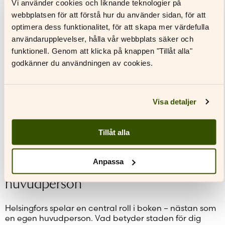
Vi använder cookies och liknande teknologier på
Jag beskrev ingående skillnaderna i en text i boken
webbplatsen för att förstå hur du använder sidan, för att
”Åren” (2022). Det mesta i den litterära världen är
optimera dess funktionalitet, för att skapa mer värdefulla
annorlunda idag; på den tiden fanns ju inga sociala
medier, inga bokmässor, knappt ens några
användarupplevelser, hålla vår webbplats säker och
uppträdanden. Jag tänker fortfarande ibland på
funktionell. Genom att klicka på knappen "Tillåt alla"
Veijo Meris ord om att författare är människor som har
godkänner du användningen av cookies.
svårt att uttrycka sig och därför blir sådana som
uttrycker sig. Med andra ord: många författare är
blyga till naturen och hade det eventuellt lättare för
trettio år sedan då ingen krävde att man skulle slå sig
Visa detaljer
ner på en scen och samtala avslappnat om sitt verk
inför hundratals åhörare. Men själva arbetet har
däremot inte förändrats nämnvärt; skrivandet är
Tillåt alla
fortfarande en lika ensam, känslig och slitsam syssla.
Helsingfors som litterär
Anpassa
huvudperson
Helsingfors spelar en central roll i boken – nästan som
en egen huvudperson. Vad betyder staden för dig