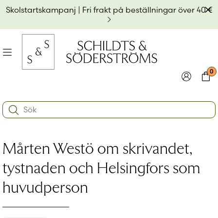
Hoppa
Av
Skolstartskampanj | Fri frakt på beställningar över 40 €
till
innehållet
na
Meny
0
e
ynivån
Logga in
Varu
Search:
na
e
Användarnamn eller e-postadress
*
ynivån
na
Mårten Westö om skrivandet,
e
ynivån
Lösenord
*
tystnaden och Helsingfors som
huvudperson
Kom ihåg mig
Logga in