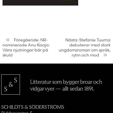
Inläggsnavigering
Föregående:
NR-
Nästa:
Stefanie Tuurna
nominerade Anu Kaaja:
debuterar med stark
Våra njutningar bär på
ungdomsroman om språk,
skuld
rytm och mod
Litteratur som bygger broar och
vidgar vyer — allt sedan 1891.
SCHILDTS & SÖDERSTRÖMS