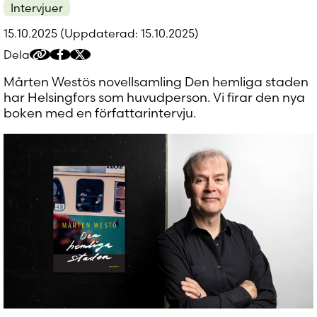
Intervjuer
Glömt ditt lösenord?
15.10.2025
(Uppdaterad: 15.10.2025)
Har du inget konto?
Skapa nytt konto
Dela
Kopiera
Dela
Dela
delningslänk
på
på
Mårten Westös novellsamling Den hemliga staden
Facebook
Twitter/X
har Helsingfors som huvudperson. Vi firar den nya
boken med en författarintervju.