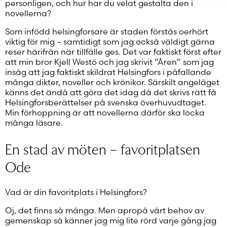
personligen, och hur har du velat gestalta den i
novellerna?
Som infödd helsingforsare är staden förstås oerhört
viktig för mig – samtidigt som jag också väldigt gärna
reser härifrån när tillfälle ges. Det var faktiskt först efter
att min bror Kjell Westö och jag skrivit ”Åren” som jag
insåg att jag faktiskt skildrat Helsingfors i påfallande
många dikter, noveller och krönikor. Särskilt angeläget
känns det ändå att göra det idag då det skrivs rätt få
Helsingforsberättelser på svenska överhuvudtaget.
Min förhoppning är att novellerna därför ska locka
många läsare.
En stad av möten – favoritplatsen
Ode
Vad är din favoritplats i Helsingfors?
Oj, det finns så många. Men apropå vårt behov av
gemenskap så känner jag mig lite rörd varje gång jag