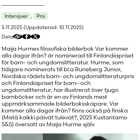
Glömt ditt lösenord?
Har du inget konto?
Intervjuer
,
Pris
Skapa nytt konto
5.11.2025
(Uppdaterad: 10.11.2025)
Dela
Kopiera
Dela
Dela
delningslänk
på
på
Maija Hurmes filosofiska bilderbok Var kommer
Facebook
Twitter/X
alla dagar ifrån? är nominerad till Finlandiapriset
för barn- och ungdomslitteratur. Hurme, som
tidigare nominerats till bl.a Runeberg Junior,
Nordiska rådets barn- och ungdomslitteraturpris
och Finlandiapriset för barn- och
ungdomslitteratur, har illustrerat över tjugo
barnböcker och är en av Finlands mest
uppmärksammade bilderboksskapare. Var
kommer alla dagar ifrån? finns också på finska
(Mistä kaikki päivät tulevat?, 2025 Kustantamo
S&S) översatt av Maija Hurme själv.