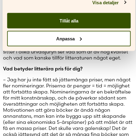
Visa detaljer
recensioner på svenska, men kanske en eller ingen på
finska. Så stor är skillnaden.
Tillåt alla
Går det att tävla i författar-/illustratörsskap?
– Nej det går det inte. Man kan ju inte mäta vilken
Anpassa
verkan ett litterärt verk har på någon sorts objektiv
skala. Samtidigt så är det nog möjligt att proffs som
sitter i olika urvalsjuryn ser vad som är av hög kvalitet
och vad som kanske tillför litteraturen något eget.
Vad betyder litterära pris för dig?
– Jag har ju inte fått så jättemånga priser, men något
fler nomineringar. Priserna är pengar = tid = möjlighet
att fortsätta skapa. Nomineringarna är en bekräftelse
för mitt konstnärsskap, och de påverkar sådant som
översättningar och möjligheten att fortsätta skapa.
Motivationen att göra böcker är ändå någon
annanstans, man kan inte bygga upp sitt skapande
(eller sina ekonomiska 5-årsplaner) på att målet är att
få en massa priser. Det skulle vara galenskap! Det är
också jättesynd att det är så många fina böcker som