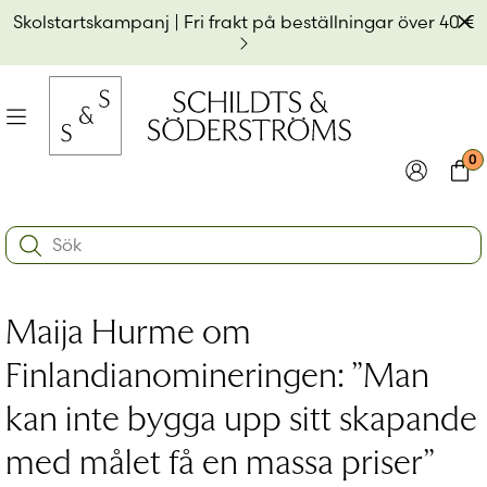
Hoppa
Av
Skolstartskampanj | Fri frakt på beställningar över 40 €
till
innehållet
na
Meny
0
e
ynivån
Logga in
Varu
Search:
na
e
Användarnamn eller e-postadress
*
ynivån
na
Maija Hurme om
e
ynivån
Lösenord
*
Finlandianomineringen: ”Man
kan inte bygga upp sitt skapande
Kom ihåg mig
med målet få en massa priser”
Logga in