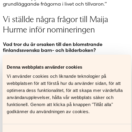
grundläggande frågorna i livet och tillvaron.”
Vi ställde några frågor till Maija
Hurme inför nomineringen
Vad tror du är orsaken till den blomstrande
finlandssvenska barn- och bilderboken?
– För det första så finns det flera otroligt kreativa och
skickliga barnboksskapare. Men det räcker inte, det
Denna webbplats använder cookies
måste finnas förlag som vågar satsa, redaktörer som
Vi använder cookies och liknande teknologier på
är bra på att nosa fram nya förmågor och som kan
webbplatsen för att förstå hur du använder sidan, för att
stöda skapandet. Det behövs pengar, alltså stipendier
för att bokskaparna ska kunna satsa tid på att göra
optimera dess funktionalitet, för att skapa mer värdefulla
de här böckerna och det behövs ett litterärt samtal
användarupplevelser, hålla vår webbplats säker och
kring böckerna, att böcker recenseras och diskuteras.
funktionell. Genom att klicka på knappen "Tillåt alla"
Dessutom behövs vuxna med kunskap om
godkänner du användningen av cookies.
barnlitteratur, de som jobbar med
småbarnspedagogik. Många av de här sakerna
fungerar i Svenskfinland. När jag gör en bok som
kommer ut på finska och svenska får den 3-5