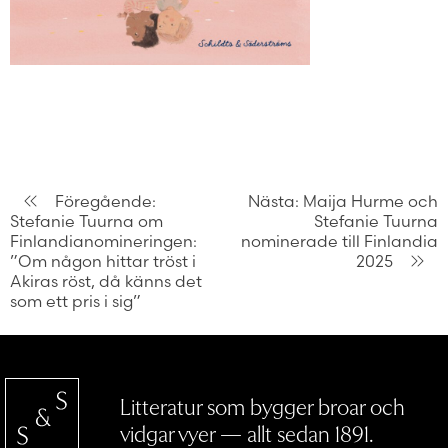
Inläggsnavigering
Föregående:
Nästa:
Maija Hurme och
Stefanie Tuurna om
Stefanie Tuurna
Finlandianomineringen:
nominerade till Finlandia
”Om någon hittar tröst i
2025
Akiras röst, då känns det
som ett pris i sig”
Litteratur som bygger broar och
vidgar vyer — allt sedan 1891.