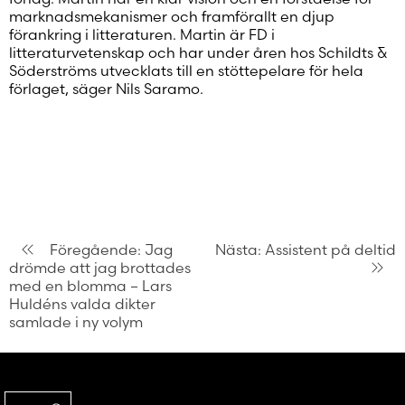
marknadsmekanismer och framförallt en djup
förankring i litteraturen. Martin är FD i
litteraturvetenskap och har under åren hos Schildts &
Söderströms utvecklats till en stöttepelare för hela
förlaget, säger Nils Saramo.
Inläggsnavigering
Föregående:
Jag
Nästa:
Assistent på deltid
drömde att jag brottades
med en blomma – Lars
Huldéns valda dikter
samlade i ny volym