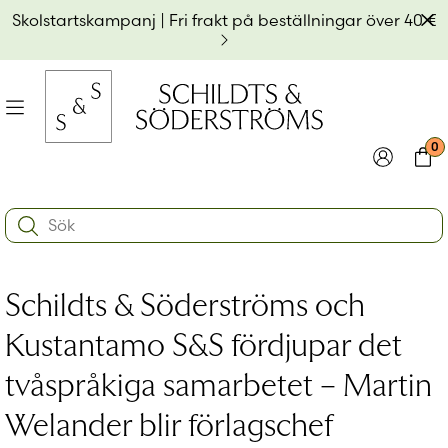
Hoppa
Av
Skolstartskampanj | Fri frakt på beställningar över 40 €
till
innehållet
na
Meny
0
e
ynivån
Logga in
Varu
Search:
na
e
Användarnamn eller e-postadress
*
ynivån
na
Schildts & Söderströms och
e
ynivån
Lösenord
*
Kustantamo S&S fördjupar det
tvåspråkiga samarbetet – Martin
Kom ihåg mig
Welander blir förlagschef
Logga in