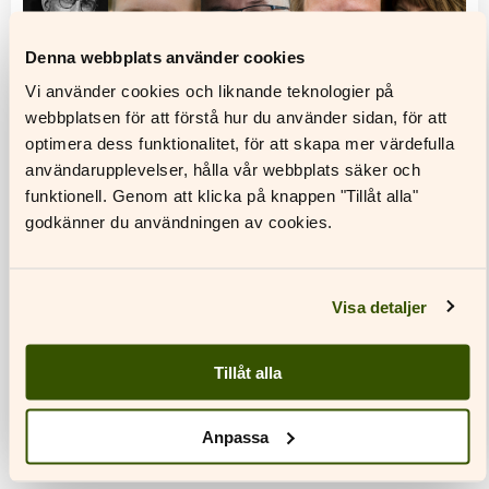
Glömt ditt lösenord?
Har du inget konto?
Denna webbplats använder cookies
Skapa nytt konto
Vi använder cookies och liknande teknologier på
webbplatsen för att förstå hur du använder sidan, för att
optimera dess funktionalitet, för att skapa mer värdefulla
användarupplevelser, hålla vår webbplats säker och
funktionell. Genom att klicka på knappen "Tillåt alla"
godkänner du användningen av cookies.
SLS prisutdelning
Ett pris om 30 000 euro ur Irma Carrells
Visa detaljer
testamentsfond tillfaller författaren Petter
Sandelin för Skott. Krigsromanen Skott förnyar sin
genre. Gestaltningen av homoerotisk…
Tillåt alla
Läs mer
Anpassa