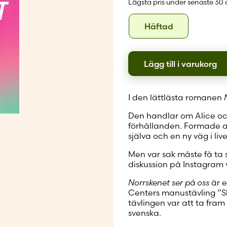
Lägsta pris under senaste 30
Skapa nytt
Format
Häftad
Häftad
Lägg till i varukorg
I den lättlästa romanen
Den handlar om Alice och 
förhållanden. Formade av
själva och en ny väg i live
Men var sak måste få ta s
diskussion på Instagram 
Norrskenet ser på oss
är e
Centers manustävling ”Sk
tävlingen var att ta fram
svenska.