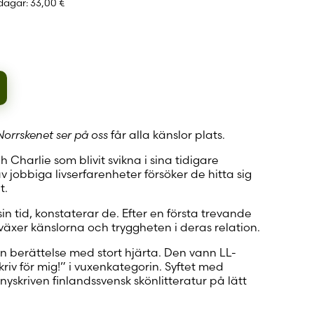
 dagar:
33,00 €
 konto
Norrskenet ser på oss
får alla känslor plats.
Charlie som blivit svikna i sina tidigare
 jobbiga livserfarenheter försöker de hitta sig
t.
in tid, konstaterar de. Efter en första trevande
växer känslorna och tryggheten i deras relation.
n berättelse med stort hjärta. Den vann LL-
riv för mig!” i vuxenkategorin. Syftet med
 nyskriven finlandssvensk skönlitteratur på lätt