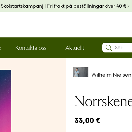
Skolstartskampanj | Fri frakt på beställningar över 40 €
Search:
e
Kontakta oss
Aktuellt
Öppna
Öppna
Användarn
den
den
nedre
nedre
menynivån
menynivån
Wilhelm Nielsen
Lösenord
*
Norrskene
Kom ihå
Glömt ditt
33,00
€
Har du ing