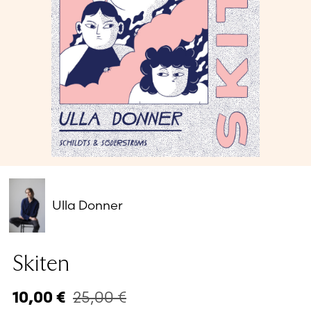
Glömt ditt lösenord?
Har du inget konto?
Skapa nytt konto
Ulla Donner
Skiten
25,00
€
10,00
€