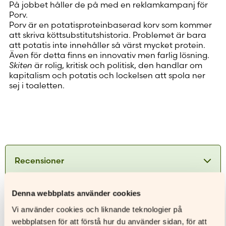
På jobbet håller de på med en reklamkampanj för
Porv.
Porv är en potatisproteinbaserad korv som kommer
att skriva köttsubstitutshistoria. Problemet är bara
att potatis inte innehåller så värst mycket protein.
Även för detta finns en innovativ men farlig lösning.
Skiten
är rolig, kritisk och politisk, den handlar om
kapitalism och potatis och lockelsen att spola ner
sej i toaletten.
Recensioner
Både miljö och karaktärer känns fångade på
Denna webbplats använder cookies
kornet; oundvikligen känner en igen (sig i)
Författare
åtminstone någon av de tydligt tecknade
Vi använder cookies och liknande teknologier på
karaktärerna. Inte alltigenom smickrande,
webbplatsen för att förstå hur du använder sidan, för att