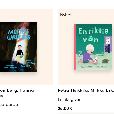
Nyhet
trömberg, Hanna
Petra Heikkilä, Mirkka Es
ge
En riktig vän
 garderob
26,00
€