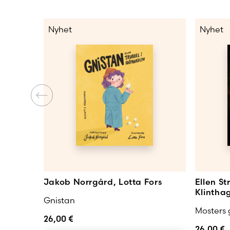
Nyhet
Nyhet
Jakob Norrgård, Lotta Fors
Ellen S
Klintha
Gnistan
Mosters
26,00
€
26,00
€