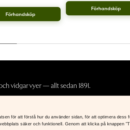
Förhandsköp
Förhandsköp
ch vidgar vyer — allt sedan 1891.
Pressrum
en för att förstå hur du använder sidan, för att optimera dess fun
Köp- och leveransvillkor
K
ebbplats säker och funktionell. Genom att klicka på knappen "Til
Integritetspolicy
S