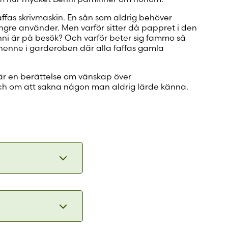
ffas skrivmaskin. En sån som aldrig behöver
gre använder. Men varför sitter då pappret i den
nni är på besök? Och varför beter sig fammo så
r henne i garderoben där alla faffas gamla
r en berättelse om vänskap över
h om att sakna någon man aldrig lärde känna.
 den fint
om
t.