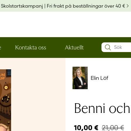
Skolstartskampanj | Fri frakt på beställningar över 40 €
Search:
e
Kontakta oss
Aktuellt
Öppna
Öppna
Användarn
den
den
nedre
nedre
menynivån
menynivån
Lösenord
*
Elin Löf
Kom ihå
Benni och
Glömt ditt
21,00
€
10,00
€
Har du ing