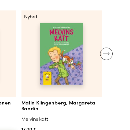
Nyhet
Nyhet
konen
Malin Klingenberg, Margareta
Malin Kl
Sandin
Sandin
Melvins katt
Vargen Vi
17,00
€
17,00
€