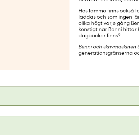
Hos fammo finns också fa
laddas och som ingen län
olika högt varje gång Be
konstigt när Benni hitta
dagböcker finns?
Benni och skrivmaskinen
ä
generationsgränserna oc
 att tycka om i Löfs debutbok: den lågmälda allvarstonen,
relationen mellan yngre och äldre, samt skrivmaskinen s
 strålglans med sina blänkande guldtangenter på omslage
ger, Hufvudstadsbladet