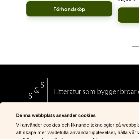
Förhandsköp
Litteratur som bygger broar o
Denna webbplats använder cookies
SCHILDTS & SÖDERSTRÖMS
Vi använder cookies och liknande teknologier på webbplats
Riddaregatan 5
att skapa mer värdefulla användarupplevelser, hålla vår w
00170 Helsingfors