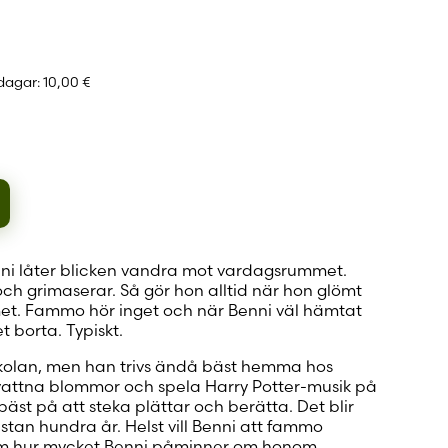
 konto
 dagar:
10,00 €
a
ar
ni låter blicken vandra mot vardagsrummet.
ch grimaserar. Så gör hon alltid när hon glömt
t. Fammo hör inget och när Benni väl hämtat
 borta. Typiskt.
 skolan, men han trivs ändå bäst hemma hos
attna blommor och spela Harry Potter-musik på
st på att steka plättar och berätta. Det blir
an hundra år. Helst vill Benni att fammo
om hur mycket Benni påminner om honom.