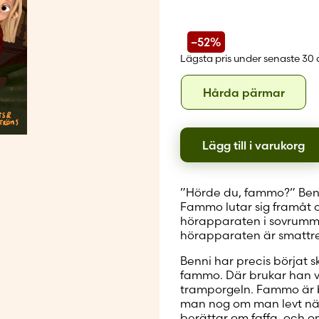
Skapa nytt
–52%
Lägsta pris under senaste 30
Format
Hård
Hårda pärmar
pärm
Lägg till i varukorg
”Hörde du, fammo?” Ben
Fammo lutar sig framåt o
hörapparaten i sovrumme
hörapparaten är smattret
Benni har precis börjat
fammo. Där brukar han v
tramporgeln. Fammo är bä
man nog om man levt näst
berättar om faffa, och 