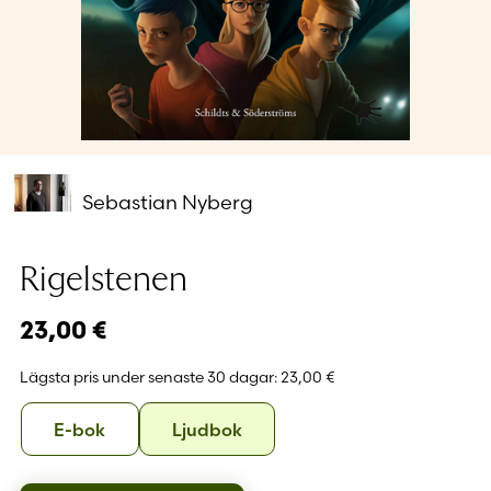
Glömt ditt lösenord?
Har du inget konto?
Skapa nytt konto
Sebastian Nyberg
Rigelstenen
23,00
€
Lägsta pris under senaste 30 dagar:
23,00 €
Format
E-
Ljudbok
E-bok
Ljudbok
bok