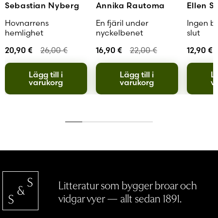
Sebastian Nyberg
Annika Rautoma
Ellen S
Hovnarrens
En fjäril under
Ingen bö
hemlighet
nyckelbenet
slut
20,90
€
26,00
€
16,90
€
22,00
€
12,90
€
Lägg till i
Lägg till i
Lä
varukorg
varukorg
v
Litteratur som bygger broar och
vidgar vyer — allt sedan 1891.