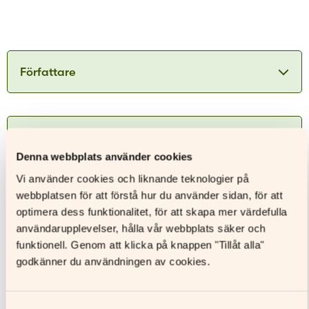
Författare
Tomas Bäck
Ytterligare information
Denna webbplats använder cookies
ISBN
9789515256218
Tomas Bäck är född i Nedervetil, 1986, och bosatt i
Vi använder cookies och liknande teknologier på
Nykarleby med sin fru och frass. Tomas är
Utgivningsår
2021
webbplatsen för att förstå hur du använder sidan, för att
utbildad IT-ingenjör och till vardags jobbar han
Format
Övrigt format
som IT-specialist och studerar vid sidan om
optimera dess funktionalitet, för att skapa mer värdefulla
jobbet till IT-magister. När han inte jobbar, spelar
Sidantal
användarupplevelser, hålla vår webbplats säker och
Andra böcker av denna författare
han helst gitarr och när han vill röra på sig,
Ljudfils längd
funktionell. Genom att klicka på knappen "Tillåt alla"
Åldersgrupp
godkänner du användningen av cookies.
Läs mer
Författare
Tomas Bäck