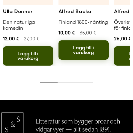
Ulla Donner
Alfred Backa
Alfred
Den naturliga
Finland 1800-nånting
Överle
komedin
för finl
10,00
€
35,00
€
12,00
€
27,00
€
26,00
€
Lägg till i
varukorg
Lägg till i
Lä
varukorg
v
Litteratur som bygger broar och
vidgar vyer — allt sedan 1891.