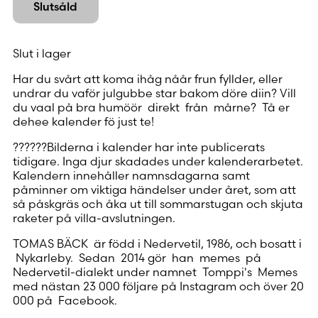
Slutsåld
Slut i lager
Har du svårt att koma ihåg nåår frun fyllder, eller
undrar du vaför julgubbe star bakom döre diin? Vill
du vaal på bra humöör direkt från mårne? Tå er
dehee kalender fö just te!
??????Bilderna i kalender har inte publicerats
tidigare. Inga djur skadades under kalenderarbetet.
Kalendern innehåller namnsdagarna samt
påminner om viktiga händelser under året, som att
så påskgräs och åka ut till sommarstugan och skjuta
raketer på villa-avslutningen.
TOMAS BÄCK är född i Nedervetil, 1986, och bosatt i
Nykarleby. Sedan 2014 gör han memes på
Nedervetil-dialekt under namnet Tomppi's Memes
med nästan 23 000 följare på Instagram och över 20
000 på Facebook.