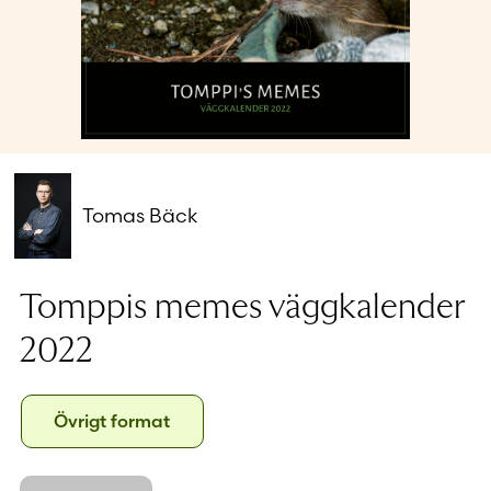
Glömt ditt lösenord?
Har du inget konto?
Skapa nytt konto
Tomas Bäck
Tomppis memes väggkalender
2022
Format
Övrigt
Övrigt format
format