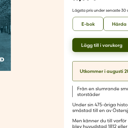
Skapa nytt
Lägsta pris under senaste 30
Format
E-
E-bok
Hårda
bok
Lägg till i varukorg
Utkommer i
augusti 
Från en slumrande små
storstäder
Under sin 475-åriga histo
småstad till en av Öster
Men känner du till varfö
blev huvudstad 1812 eller