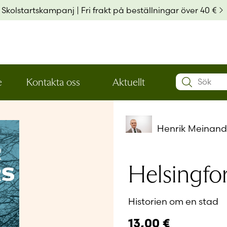
Skolstartskampanj | Fri frakt på beställningar över 40 €
Search:
e
Kontakta oss
Aktuellt
Öppna
Öppna
Användarn
den
den
nedre
nedre
menynivån
menynivån
Henrik Meinand
Lösenord
*
Helsingfo
Kom ihå
Historien om en stad
Glömt ditt
13,00
€
Har du ing