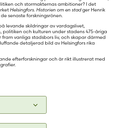
itiken och stormakternas ambitioner? I det
rket
Helsingfors. Historien om en stad
ger Henrik
 de senaste forskningsrönen.
 levande skildringar av vardagslivet,
n, politiken och kulturen under stadens 475-åriga
er fram vanliga stadsbors liv, och skapar därmed
uffande detaljerad bild av Helsingfors rika
nde efterforskningar och är rikt illustrerat med
grafier.
esti.
flanöörin