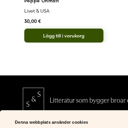
Peppe Öhman
Livet & USA
30,00
€
Lägg till i varukorg
Litteratur som bygger broar o
Denna webbplats använder cookies
SCHILDTS & SÖDERSTRÖMS