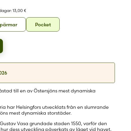
 konto
 dagar:
13,00 €
Hårda
Pocket
 pärmar
Pocket
pärmar
2026
stad till en av Östersjöns mest dynamiska
ria har Helsingfors utvecklats från en slumrande
sjöns mest dynamiska storstäder.
r Gustav Vasa grundade staden 1550, varför den
 hur dess utveckling påverkats av läget vid havet,