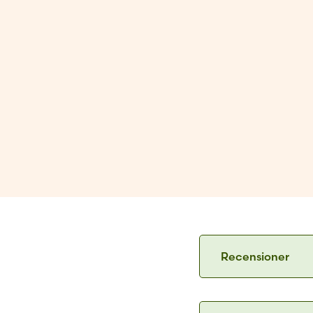
Recensioner
Helsingin tarina 
Virkkeet ovat pit