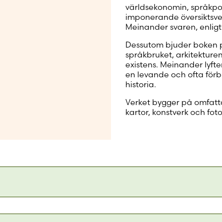
världsekonomin, språkpol
imponerande översiktsve
Meinander svaren, enligt
Dessutom bjuder boken på
språkbruket, arkitekture
existens. Meinander lyft
en levande och ofta förbl
historia.
Verket bygger på omfatta
kartor, konstverk och foto
kerrataan analyyttisesti mutta myös eloisasti ja monipuolis
kiä ja monitasoisia. Kahden pisteen välille mahtuu paljon 