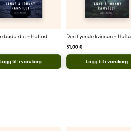
lig kriminalroman om blind tro, köttets lustar och hur vils
kningar av Guds ord.
n, BTJ
e budordet – Häftad
Den flyende kvinnan – Häft
31,00
€
Lägg till i varukorg
Lägg till i varukorg