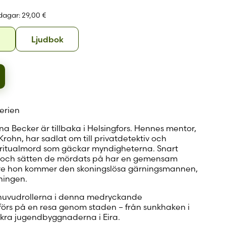
 konto
 dagar:
29,00 €
Häftad
Ljudbok
d
Ljudbok
erien
na Becker är tillbaka i Helsingfors. Hennes mentor,
ohn, har sadlat om till privatdetektiv och
a ritualmord som gäckar myndigheterna. Snart
n och sätten de mördats på har en gemensam
e hon kommer den skoningslösa gärningsmannen,
dningen.
v huvudrollerna i denna medryckande
 förs på en resa genom staden – från sunkhaken i
ckra jugendbyggnaderna i Eira.