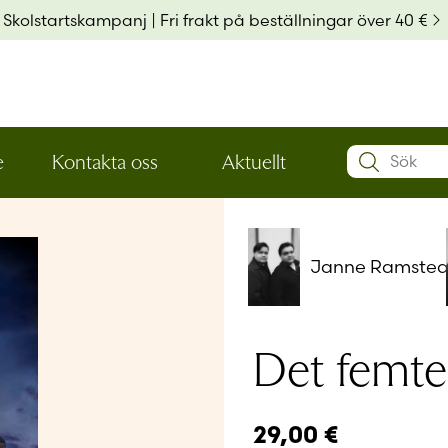
Skolstartskampanj | Fri frakt på beställningar över 40 €
Search:
e
Kontakta oss
Aktuellt
Öppna
Öppna
Användarn
den
den
nedre
nedre
menynivån
menynivån
Lösenord
*
Janne Ramsted
Kom ihå
Det femte
Glömt ditt
29,00
€
Har du ing