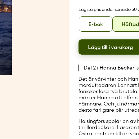
Skapa nytt
Lägsta pris under senaste 30
Format
E-
E-bok
Häfta
bok
Lägg till i varukorg
Del 2 i Hanna Becker-s
Det är vårvinter och Han
mordutredaren Lennart Kr
försöker lösa två brutal
märker Hanna att offre
nämnare. Och ju närmar
desto farligare blir utre
Helsingfors spelar en a
thrillerdeckare. Läsaren
Östra centrum till de va