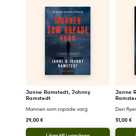
Janne Ramstedt, Johnny
Janne R
Ramstedt
Ramste
Mannen som ropade varg
Den flye
29,00
€
31,00
€
Lägg till i varukorg