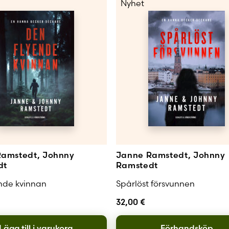
Nyhet
amstedt, Johnny
Janne Ramstedt, Johnny
dt
Ramstedt
nde kvinnan
Spårlöst försvunnen
32,00
€
Lägg till i varukorg
Förhandsköp