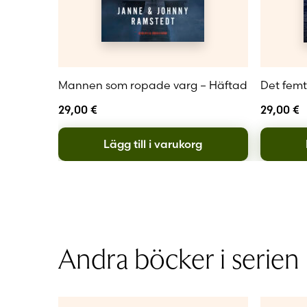
Det här är en kus
kan gå i sina tol
Emma Gustafsso
Mannen som ropade varg – Häftad
Det femt
29,00
€
29,00
€
Lägg till i varukorg
Andra böcker i serien