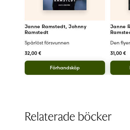
Janne Ramstedt, Johnny
Janne R
Ramstedt
Ramste
Spårlöst försvunnen
Den flye
32,00
€
31,00
€
Förhandsköp
Relaterade böcker