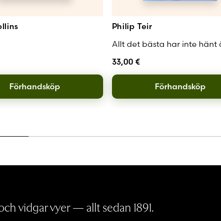
llins
Philip Teir
Allt det bästa har inte hänt
33,00
€
Förhandsköp
Förhandsköp
ch vidgar vyer — allt sedan 1891.