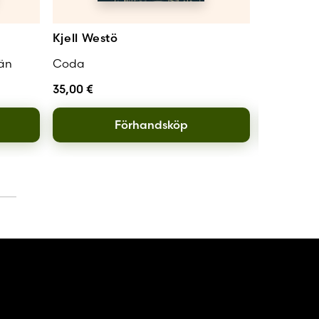
Kjell Westö
Kjell Wes
 än
Coda
Lang
35,00
€
13,00
€
Förhandsköp