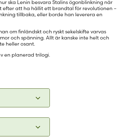
hur ska Lenin besvara Stalins ögonblinkning när
 efter att ha hållit ett brandtal för revolutionen –
nkning tillbaka, eller borde han leverera en
an om finländskt och ryskt sekelskifte varvas
mor och spänning. Allt är kanske inte helt och
nte heller osant.
v en planerad trilogi.
skrönans
 och att
ehärskning
och välgjord