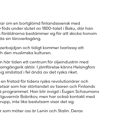
 konto
ndlar om en bortglömd finlandssvensk med
y föds under slutet av 1800-talet i Baku, där han
ills föräldrarna bestämmer sig för att skicka honom
leda sin läroverksgång.
Azerbajdjan och tidigt kommer Ivarlassy att
och den muslimska kulturen.
här tiden ett centrum för oljeindustrin med
mgångsrik aktör. I jämförelse känns Helsingfors
ig småstad i fel ända av det ryska riket.
en fristad för tidens ryska revolutionärer och
 kretsar som har störtandet av tsaren och Finlands
 på programmet. Han blir invigd i Eugen Schaumans
lguvernör Bobrikov, men har också kontakt med
pp, inte lika beslutsam visar det sig.
r som möter oss är Lenin och Stalin. Deras