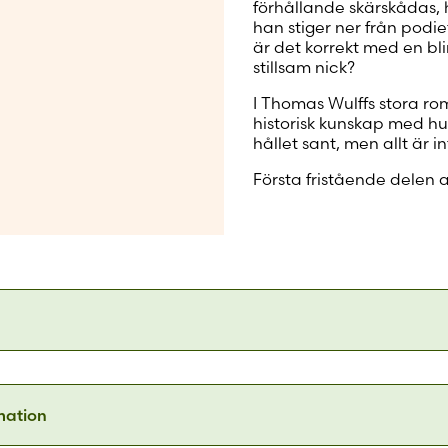
förhållande skärskådas, 
han stiger ner från podiet
är det korrekt med en bli
stillsam nick?
I Thomas Wulffs stora rom
historisk kunskap med hu
hållet sant, men allt är i
Första fristående delen a
m Wulff ägnar sig åt i sin bok är det att just att beträda 
g åt ett fabulerande som nästan inte vet av några gränser
rmation
d uttrycksmedlen, underhålla och ha sig i en suverän b
n. Vad han skrivit är en i hög grad skickligt komponerad 