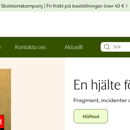
Skolstartskampanj | Fri frakt på beställningar över 40 €
Search:
e
Kontakta oss
Aktuellt
Öppna
Öppna
Användarn
den
den
nedre
nedre
menynivån
menynivån
Lösenord
*
En hjälte f
Kom ihå
Fragment, incidenter o
Format
Häftad
Häftad
Glömt ditt
Har du ing