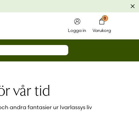
Av
0
Logga in
Varukorg
amn eller e-postadress
*
ör vår tid
g mig
ch andra fantasier ur Ivarlassys liv
Logga in
 lösenord?
et konto?