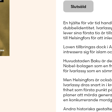
Skapa nytt
Slutsåld
En hjälte för vår tid ha
dubbelidentitet. Ivarlass
lever sina första tio år t
till Helsingfors för att in
Loven tillbringas dock i 
intressera sig för islam 
Huvudstaden Baku är den 
Nobel-bolagen som en fra
för Ivarlassy som en sömn
Men Helsingfors är också 
Ivarlassy dras snart in i
frihet som första punkt
planer att mörda genera
en konkurrerande mordgru
Andra historiska gestalte