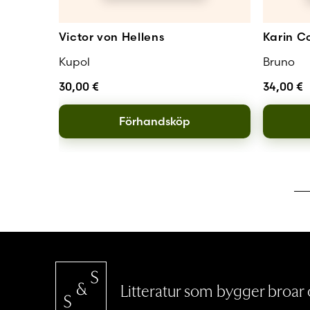
Victor von Hellens
Karin Co
Kupol
Bruno
30,00
€
34,00
€
Förhandsköp
Litteratur som bygger broar o