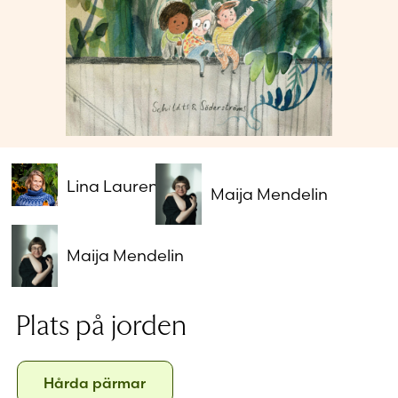
Glömt ditt lösenord?
Har du inget konto?
Skapa nytt konto
Lina Laurent
Maija Mendelin
Maija Mendelin
Plats på jorden
Format
Hårda
Hårda pärmar
pärmar