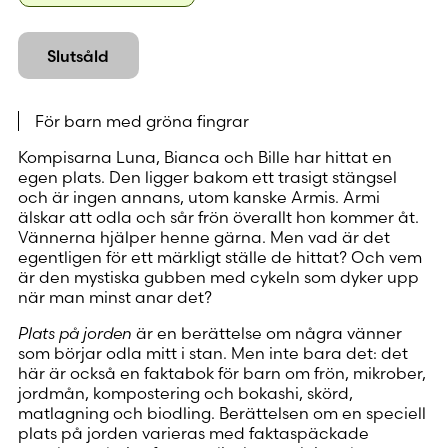
Slutsåld
För barn med gröna fingrar
Kompisarna Luna, Bianca och Bille har hittat en
egen plats. Den ligger bakom ett trasigt stängsel
och är ingen annans, utom kanske Armis. Armi
älskar att odla och sår frön överallt hon kommer åt.
Vännerna hjälper henne gärna. Men vad är det
egentligen för ett märkligt ställe de hittat? Och vem
är den mystiska gubben med cykeln som dyker upp
när man minst anar det?
Plats på jorden
är en berättelse om några vänner
som börjar odla mitt i stan. Men inte bara det: det
här är också en faktabok för barn om frön, mikrober,
jordmån, kompostering och bokashi, skörd,
matlagning och biodling. Berättelsen om en speciell
plats på jorden varieras med faktaspäckade