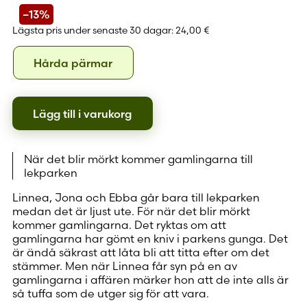
–13%
Lägsta pris under senaste 30 dagar:
24,00 €
Format
Hårda
Hårda pärmar
pärmar
Lägg till i varukorg
När det blir mörkt kommer gamlingarna till
lekparken
Linnea, Jona och Ebba går bara till lekparken
medan det är ljust ute. För när det blir mörkt
kommer gamlingarna. Det ryktas om att
gamlingarna har gömt en kniv i parkens gunga. Det
är ändå säkrast att låta bli att titta efter om det
stämmer. Men när Linnea får syn på en av
gamlingarna i affären märker hon att de inte alls är
så tuffa som de utger sig för att vara.