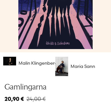
Glömt ditt lösenord?
Har du inget konto?
Skapa nytt konto
Malin Klingenberg
Maria Sann
Gamlingarna
24,00
€
20,90
€