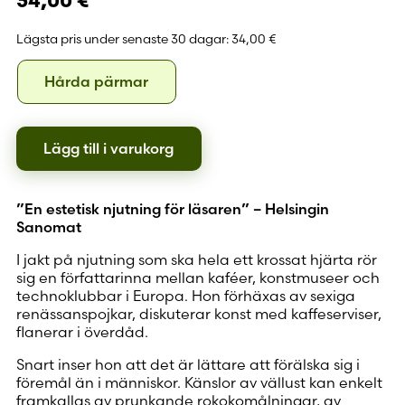
34,00
€
Lägsta pris under senaste 30 dagar:
34,00 €
Format
Hårda
Hårda pärmar
pärmar
Lägg till i varukorg
”En estetisk njutning för läsaren” – Helsingin
Sanomat
I jakt på njutning som ska hela ett krossat hjärta rör
sig en författarinna mellan kaféer, konstmuseer och
technoklubbar i Europa. Hon förhäxas av sexiga
renässanspojkar, diskuterar konst med kaffeserviser,
flanerar i överdåd.
Snart inser hon att det är lättare att förälska sig i
föremål än i människor. Känslor av vällust kan enkelt
framkallas av prunkande rokokomålningar, av