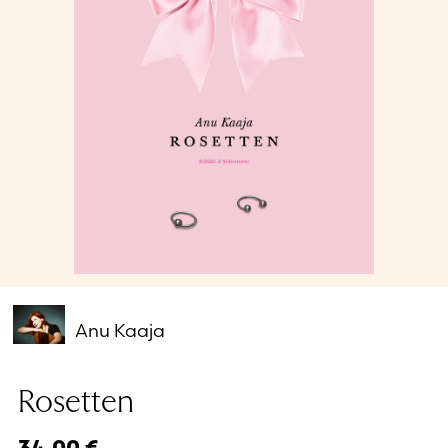
Glömt ditt lösenord?
Har du inget konto?
Skapa nytt konto
Anu Kaaja
Rosetten