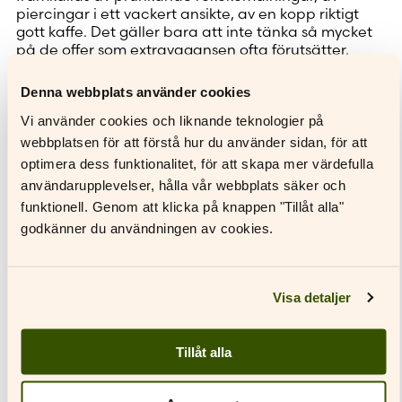
piercingar i ett vackert ansikte, av en kopp riktigt
gott kaffe. Det gäller bara att inte tänka så mycket
på de offer som extravagansen ofta förutsätter.
Det här är en sinnlig och eggande, analytisk roman,
Denna webbplats använder cookies
en skönhetens och melankolins höga visa som inte
gör skillnad på fetischklubb och finsalong. Den är en
Vi använder cookies och liknande teknologier på
nutidsbeskrivning – ett snillrikt porträtt av
webbplatsen för att förstå hur du använder sidan, för att
objektifieringen av människor och förmänskligandet
optimera dess funktionalitet, för att skapa mer värdefulla
av döda ting.
användarupplevelser, hålla vår webbplats säker och
Anu Kaajas
Rosetten
är nominerad till Nordiska
funktionell. Genom att klicka på knappen "Tillåt alla"
rådets litteraturpris och var nominerad till det
godkänner du användningen av cookies.
prestigefyllda Runebergspriset.
Visa detaljer
Tillåt alla
Recensioner