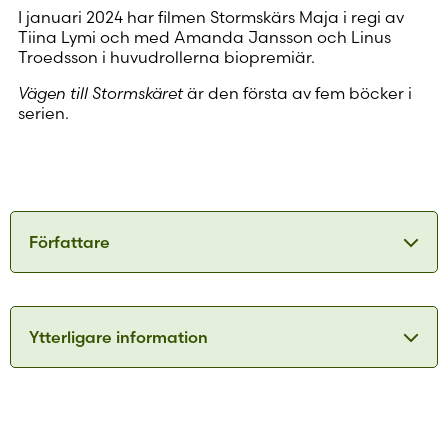
I januari 2024 har filmen Stormskärs Maja i regi av
Tiina Lymi och med Amanda Jansson och Linus
Troedsson i huvudrollerna biopremiär.
Vägen till Stormskäret
är den första av fem böcker i
serien.
Författare
Anni Blomqvist
Ytterligare information
ISBN
9789515261328
Anni Blomqvist (1909–1990) föddes på Vårdö
Simskäla nordost om fasta Åland och förblev
Utgivningsår
2024
bosatt där i hela sitt liv. Hon debuterade som
Format
Ljudbok
författare år 1966 med romanen I stormens spår.