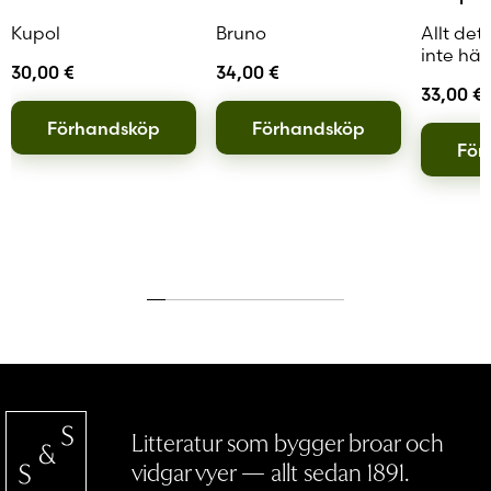
Kupol
Bruno
Allt det
inte hän
30,00
€
34,00
€
33,00
€
Förhandsköp
Förhandsköp
För
Litteratur som bygger broar och
vidgar vyer — allt sedan 1891.