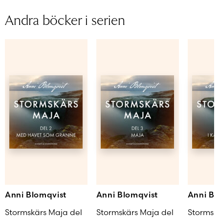
Efter framgången med böckerna om Stormskärs
Sidantal
Andra böcker i serien
Maja skrev Blomqvist ett flertal uppskattade
Ljudfils längd
romaner och självbiografiska verk om livet i
Åldersgrupp
skärgården
Författare
Anni Blomqvist
Läs mer
Uppläsare
Andrea Björkholm
Anni Blomqvist
Anni Blomqvist
Anni Bl
Stormskärs Maja del
Stormskärs Maja del
Stormsk