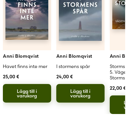
Anni Blomqvist
Anni Blomqvist
Anni Bl
Havet finns inte mer
I stormens spår
Stormsk
5. Vägen
25,00
€
24,00
€
Stormsk
22,00
€
Lägg till i
Lägg till i
varukorg
varukorg
Lä
v