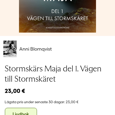
Glömt ditt lösenord?
Har du inget konto?
Skapa nytt konto
Anni Blomqvist
Stormskärs Maja del 1. Vägen
till Stormskäret
23,00
€
Lägsta pris under senaste 30 dagar:
23,00 €
Format
Ljudbok
Ljudbok