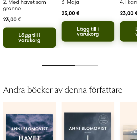
2. Med havet som
3. Maja
4. I ka
granne
23,00
€
23,00
€
23,00
€
Lägg till i
Lä
varukorg
v
Lägg till i
varukorg
Andra böcker av denna författare