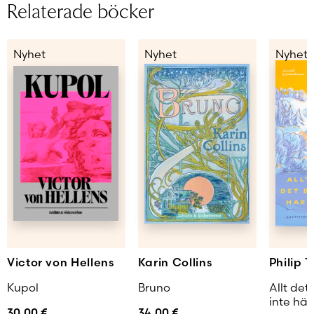
Relaterade böcker
Nyhet
Nyhet
Nyhet
Victor von Hellens
Karin Collins
Philip T
Kupol
Bruno
Allt det
inte hän
30,00
€
34,00
€