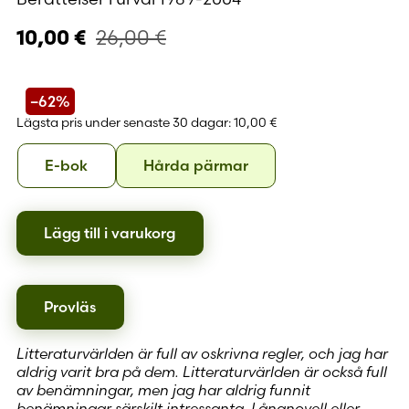
26,00
€
10,00
€
–62%
Lägsta pris under senaste 30 dagar:
10,00 €
Format
E-
Hårda
E-bok
Hårda pärmar
bok
pärmar
Lägg till i varukorg
Provläs
Litteraturvärlden är full av oskrivna regler, och jag har
aldrig varit bra på dem. Litteraturvärlden är också full
av benämningar, men jag har aldrig funnit
benämningar särskilt intressanta. Långnovell eller