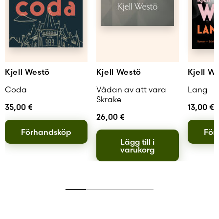
satir. Ingrid Elam, Dagens Nyheter I
samlingen Lugna favoriter har Kjell Westö
samlat ihop de bästa novellerna från de
tidiga författaråren och kompletterad med
ett par nyskrivna stycken samt ett förord. […]
Var och en av dessa noveller rymmer stoff till
en hel roman. litteraturmagazinet.
se
Kjell Westö
Kjell Westö
Kjell W
Coda
Vådan av att vara
Lang
Skrake
35,00
€
13,00
€
26,00
€
Förhandsköp
För
Lägg till i
varukorg