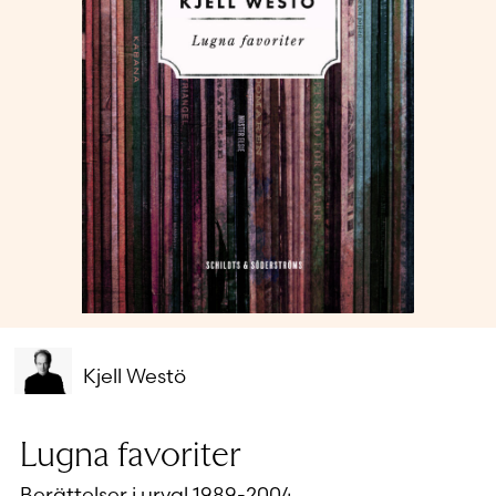
Glömt ditt lösenord?
Har du inget konto?
Skapa nytt konto
Kjell Westö
Lugna favoriter
Berättelser i urval 1989-2004