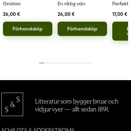
Gnistan
En riktig vän
Perfekt
26,00
€
26,00
€
17,00
€
Förhandsköp
Förhandsköp
Lä
v
Litteratur som bygger broar och
vidgar vyer — allt sedan 1891.
SCHILDTS & SÖDERSTRÖMS