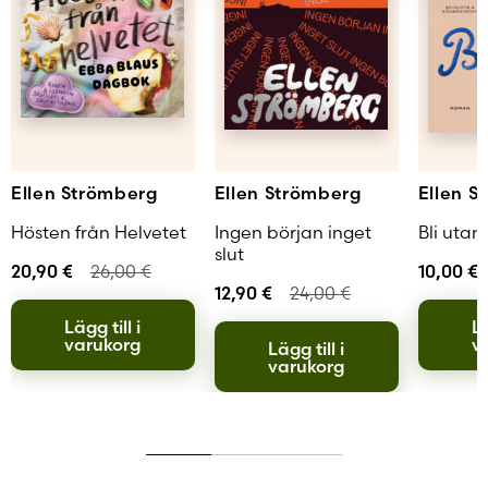
Ellen Strömberg
Ellen Strömberg
Ellen S
Hösten från Helvetet
Ingen början inget
Bli utan
slut
20,90
€
26,00
€
10,00
€
12,90
€
24,00
€
Lägg till i
Lä
varukorg
v
Lägg till i
varukorg