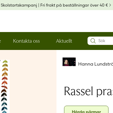
Skolstartskampanj | Fri frakt på beställningar över 40 €
Search:
e
Kontakta oss
Aktuellt
Öppna
Öppna
Användarn
den
den
nedre
nedre
menynivån
menynivån
Hanna Lundstr
Lösenord
*
Kom ihå
Rassel pra
Glömt ditt
Format
Har du ing
Hård
Hårda pärmar