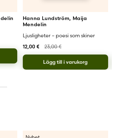
delin
Hanna Lundström, Maija
Hanna Lu
Mendelin
Unger
Ljusligheter – poesi som skiner
Bilskelette
12,00
€
23,00
€
10,00
€
Lägg till i varukorg
L
Nyhet
Nyhet