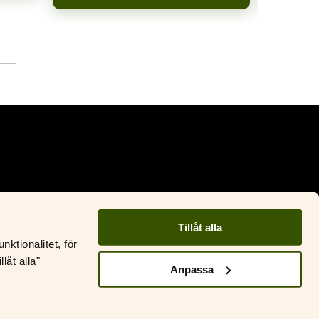
Facebook
Instagram
Tillåt alla
ktionalitet, för
ustantamo S&S
låt alla"
&S Läromedel
Anpassa