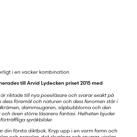
ar
 konto
rligt i en vacker kombination
nerades till Arvid Lydecken priset 2015 med
r riktade till nya poesiläsare och svarar exakt på
dess föremål och naturen och dess fenomen står i
andkrämen, dammsugaren, såpbubblorna och den
lla och även större läsarens fantasi. Helheten bjuder
örträffliga språkbilder.
är din första diktbok. Kryp upp i en varm famn och
ar och prasslar, det skvalpar och snurrar, visslar