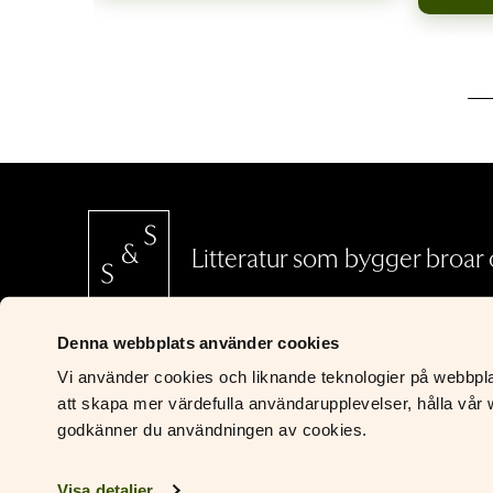
Litteratur som bygger broar o
Denna webbplats använder cookies
SCHILDTS & SÖDERSTRÖMS
Vi använder cookies och liknande teknologier på webbplats
Riddaregatan 5
att skapa mer värdefulla användarupplevelser, hålla vår w
00170 Helsingfors
godkänner du användningen av cookies.
Om oss
Visa detaljer