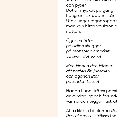
och pyser.
Det är mycket på gång
hungrar, i skrubben stå
Ute sjunger regndroppar 
man kan hitta smultron 
natten:
Ögonen tittar
på sirliga skuggor
på mönster av mörker
Så svart det ser ut
Men kinden den känner
att natten är ljummen
och ögonen litar
på kinden till slut
Hanna Lundströms poesi fö
är vardagligt och förund
varma och pigga illustra
Alla dikter i böckerna
Ra
Rassel prassel strössel
ing