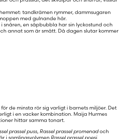
 i hemmet: tandkrämen rymmer, dammsugaren
r moppen med gulnande hår.
i snåren, en såpbubbla har sin lyckostund och
och annat som är smått. Då dagen slutar kommer
r de minsta rör sig varligt i barnets miljöer. Det
erligt i en vacker kombination. Maija Hurmes
tioner hittar samma tonart.
ssel prassel puss
,
Rassel prassel promenad
och
år i samlingsvolymen
Rassel prassel poesi.