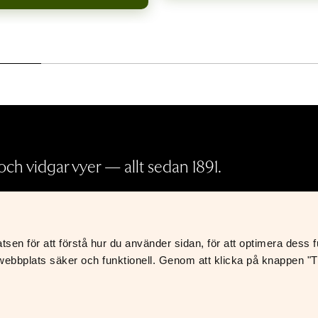
ch vidgar vyer — allt sedan 1891.
Pressrum
en för att förstå hur du använder sidan, för att optimera dess fun
Köp- och leveransvillkor
K
ebbplats säker och funktionell. Genom att klicka på knappen "Til
Integritetspolicy
S
Foreign Rights
Returer och återbetalningar