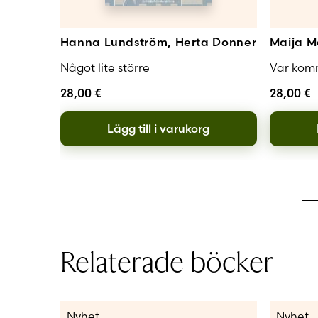
Hanna Lundström, Herta Donner
Maija M
Något lite större
Var komm
28,00
€
28,00
€
Lägg till i varukorg
Relaterade böcker
Nyhet
Nyhet