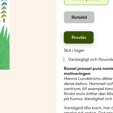
pärm
Skapa nytt
Slutsåld
Provläs
Slut i lager
Vardagligt och förunde
Rassel prassel puss nomi
motiveringen:
Hanna Lundströms dikter ä
deras behov. Hemmet och 
centrum; till exempel t
första snön kittlar den li
på humor, känslighet och f
Varsågod lilla barn, här 
smaka på orden. Det rassl