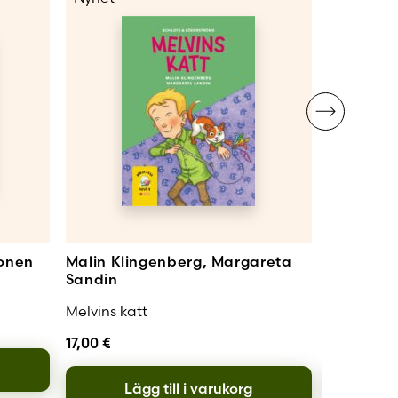
konen
Malin Klingenberg, Margareta
Malin Kl
Sandin
Sandin
Melvins katt
Vargen Vi
17,00
€
17,00
€
Lägg till i varukorg
L