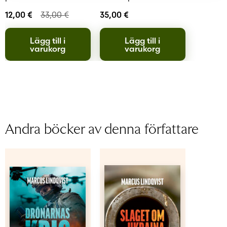
beskrivningarna i ett ovanifrån-perspektiv.
12,00
€
33,00
€
35,00
€
Marcus Prest, Hufvudstadsbladet
Lägg till i
Lägg till i
varukorg
varukorg
Andra böcker av denna författare