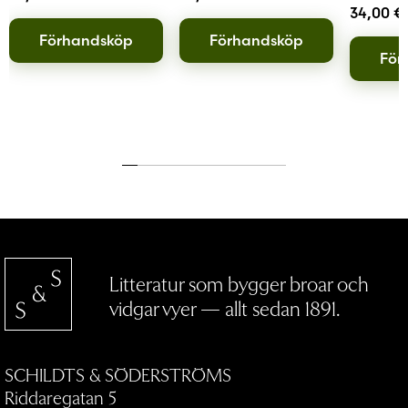
34,00
€
Förhandsköp
Förhandsköp
För
Litteratur som bygger broar och
vidgar vyer — allt sedan 1891.
SCHILDTS & SÖDERSTRÖMS
Riddaregatan 5