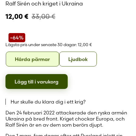
Ralf Sirén och kriget i Ukraina
33,00
€
12,00
€
–64%
Lägsta pris under senaste 30 dagar:
12,00 €
Format
Hårda
Ljudbok
Hårda pärmar
Ljudbok
pärmar
Lägg till i varukorg
Hur skulle du klara dig i ett krig?
Den 24 februari 2022 attackerade den ryska armén
Ukraina på bred front. Kriget chockar Europa, och
Ralf Sirén är en av dem som berörs djupt.
Den 1 mars, fem dagar efter att Ryssland inlett sin