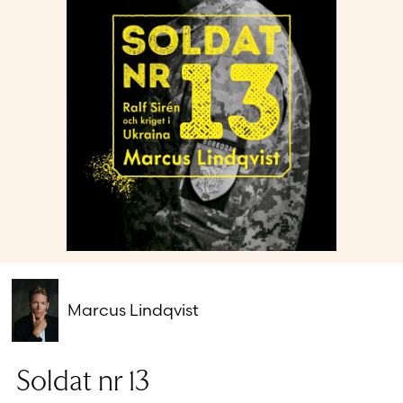
Glömt ditt lösenord?
Har du inget konto?
Skapa nytt konto
Marcus Lindqvist
Soldat nr 13