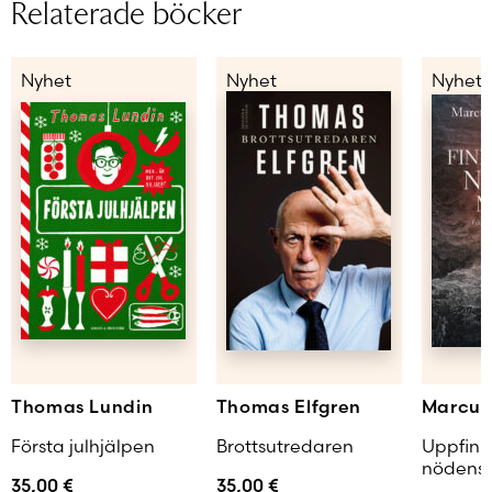
Relaterade böcker
Nyhet
Nyhet
Nyhet
Thomas Lundin
Thomas Elfgren
Marcus
Första julhjälpen
Brottsutredaren
Uppfinn
nödens
35,00
€
35,00
€