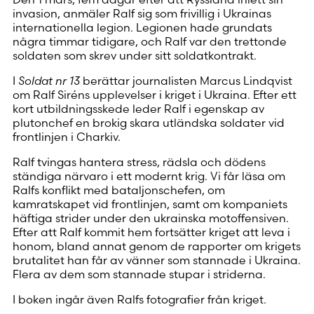
invasion, anmäler Ralf sig som frivillig i Ukrainas
internationella legion. Legionen hade grundats
några timmar tidigare, och Ralf var den trettonde
soldaten som skrev under sitt soldatkontrakt.
I
Soldat nr 13
berättar journalisten Marcus Lindqvist
om Ralf Siréns upplevelser i kriget i Ukraina. Efter ett
kort utbildningsskede leder Ralf i egenskap av
plutonchef en brokig skara utländska soldater vid
frontlinjen i Charkiv.
Ralf tvingas hantera stress, rädsla och dödens
ständiga närvaro i ett modernt krig. Vi får läsa om
Ralfs konflikt med bataljonschefen, om
kamratskapet vid frontlinjen, samt om kompaniets
häftiga strider under den ukrainska motoffensiven.
Efter att Ralf kommit hem fortsätter kriget att leva i
honom, bland annat genom de rapporter om krigets
brutalitet han får av vänner som stannade i Ukraina.
Flera av dem som stannade stupar i striderna.
I boken ingår även Ralfs fotografier från kriget.