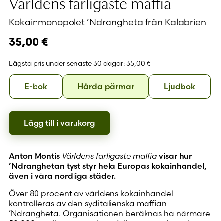
Världens farligaste maffia
Kokainmonopolet ’Ndrangheta från Kalabrien
35,00
€
Lägsta pris under senaste 30 dagar:
35,00 €
Format
E-
Hårda
Ljudb
E-bok
Hårda pärmar
Ljudbok
bok
pärmar
Lägg till i varukorg
Anton Montis
Världens farligaste maffia
visar hur
’Ndranghetan tyst styr hela Europas kokainhandel,
även i våra nordliga städer.
Över 80 procent av världens kokainhandel
kontrolleras av den syditalienska maffian
’Ndrangheta. Organisationen beräknas ha närmare