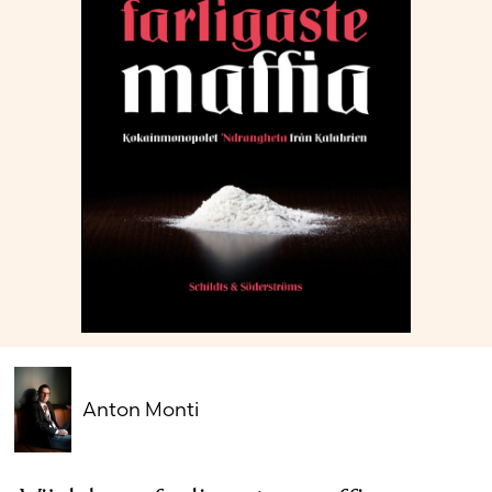
Glömt ditt lösenord?
Har du inget konto?
Skapa nytt konto
Anton Monti