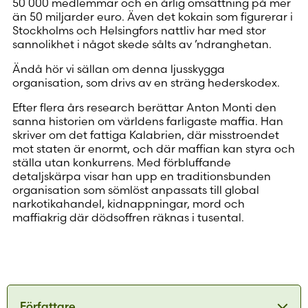
50 000 medlemmar och en årlig omsättning på mer
än 50 miljarder euro. Även det kokain som figurerar i
Stockholms och Helsingfors nattliv har med stor
sannolikhet i något skede sålts av ’ndranghetan.
Ändå hör vi sällan om denna ljusskygga
organisation, som drivs av en sträng hederskodex.
Efter flera års research berättar Anton Monti den
sanna historien om världens farligaste maffia. Han
skriver om det fattiga Kalabrien, där misstroendet
mot staten är enormt, och där maffian kan styra och
ställa utan konkurrens. Med förbluffande
detaljskärpa visar han upp en traditionsbunden
organisation som sömlöst anpassats till global
narkotikahandel, kidnappningar, mord och
maffiakrig där dödsoffren räknas i tusental.
Författare