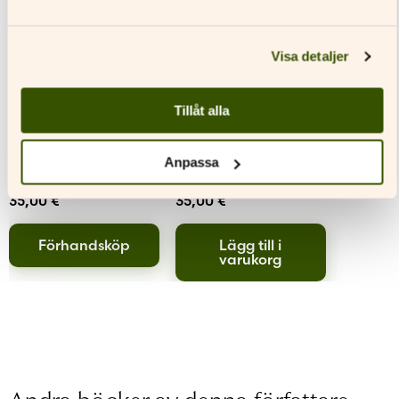
Visa detaljer
Tillåt alla
Anton Monti
Anton Monti
Anpassa
Cosa Nostra
Ultras
35,00
€
35,00
€
Förhandsköp
Lägg till i
varukorg
Andra böcker av denna författare