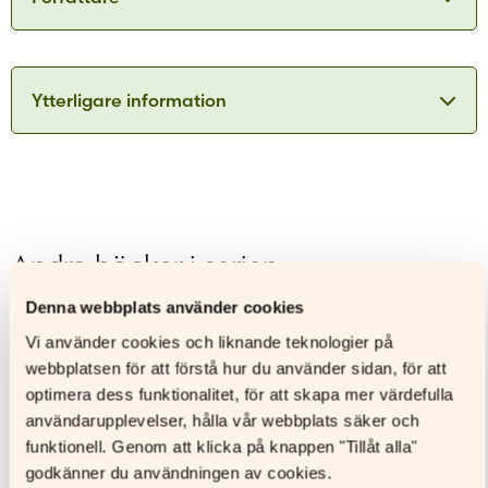
Anton Monti
Ytterligare information
ISBN
9789515264596
Anton Monti är fackboksförfattare. I sina verk
behandlar han italiensk politik, historia,
Utgivningsår
2025
samhällsfrågor och organiserad brottslighet.
Format
Hårda pärmar
Hans arbete kombinerar journalistisk granskning
med historiska och sociologiska perspektiv, och
Sidantal
Andra böcker i serien
han ses som en kunnig röst på maffiafrågor i
Ljudfils längd
Norden.
Åldersgrupp
Denna webbplats använder cookies
Författare
Anton Monti
Läs mer
Nyhet
Vi använder cookies och liknande teknologier på
Översättare
Nuanxed/ Anneli Erkkonen
webbplatsen för att förstå hur du använder sidan, för att
Uppläsare
Per Runhammar
optimera dess funktionalitet, för att skapa mer värdefulla
användarupplevelser, hålla vår webbplats säker och
funktionell. Genom att klicka på knappen "Tillåt alla"
godkänner du användningen av cookies.