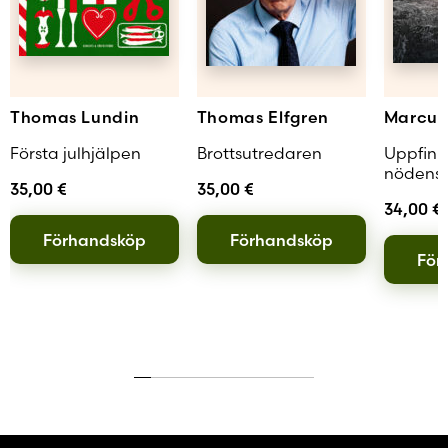
Thomas Lundin
Thomas Elfgren
Marcus
Första julhjälpen
Brottsutredaren
Uppfinn
nödens
35,00
€
35,00
€
34,00
€
Förhandsköp
Förhandsköp
För