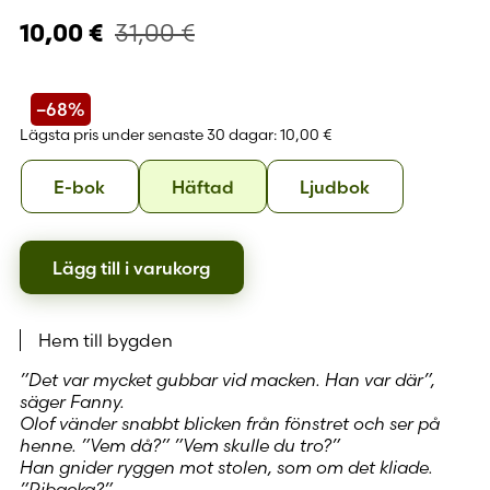
31,00
€
10,00
€
–68%
Lägsta pris under senaste 30 dagar:
10,00 €
Format
E-
Häftad
Ljudbok
E-bok
Häftad
Ljudbok
bok
Lägg till i varukorg
Hem till bygden
”Det var mycket gubbar vid macken. Han var där”,
säger Fanny.
Olof vänder snabbt blicken från fönstret och ser på
henne. ”Vem då?” ”Vem skulle du tro?”
Han gnider ryggen mot stolen, som om det kliade.
”Ribacka?”