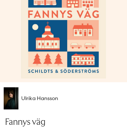
Glömt ditt lösenord?
Har du inget konto?
Skapa nytt konto
Ulrika Hansson
Fannys väg