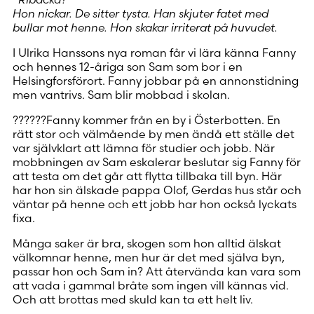
Hon nickar. De sitter tysta. Han skjuter fatet med
bullar mot henne. Hon skakar irriterat på huvudet.
I Ulrika Hanssons nya roman får vi lära känna Fanny
och hennes 12-åriga son Sam som bor i en
Helsingforsförort. Fanny jobbar på en annonstidning
men vantrivs. Sam blir mobbad i skolan.
??????Fanny kommer från en by i Österbotten. En
rätt stor och välmående by men ändå ett ställe det
var självklart att lämna för studier och jobb. När
mobbningen av Sam eskalerar beslutar sig Fanny för
att testa om det går att flytta tillbaka till byn. Här
har hon sin älskade pappa Olof, Gerdas hus står och
väntar på henne och ett jobb har hon också lyckats
fixa.
Många saker är bra, skogen som hon alltid älskat
välkomnar henne, men hur är det med själva byn,
passar hon och Sam in? Att återvända kan vara som
att vada i gammal bråte som ingen vill kännas vid.
Och att brottas med skuld kan ta ett helt liv.