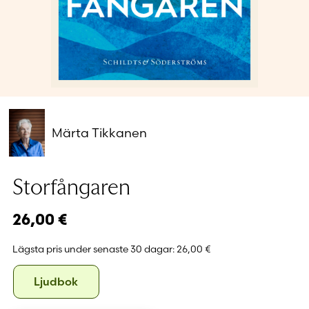
Glömt ditt lösenord?
Har du inget konto?
Skapa nytt konto
Märta Tikkanen
Storfångaren
26,00
€
Lägsta pris under senaste 30 dagar:
26,00 €
Format
Ljudbok
Ljudbok