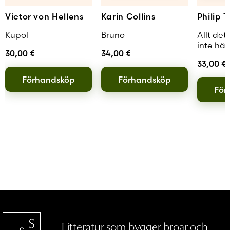
Victor von Hellens
Karin Collins
Philip T
Kupol
Bruno
Allt det
inte hän
30,00
€
34,00
€
33,00
€
Förhandsköp
Förhandsköp
För
Litteratur som bygger broar och