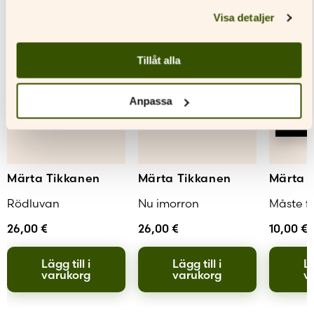
Visa detaljer
Tillåt alla
Anpassa
Märta Tikkanen
Märta Tikkanen
Märta 
Rödluvan
Nu imorron
Måste fö
26,00
€
26,00
€
10,00
€
Lägg till i
Lägg till i
Lä
varukorg
varukorg
v