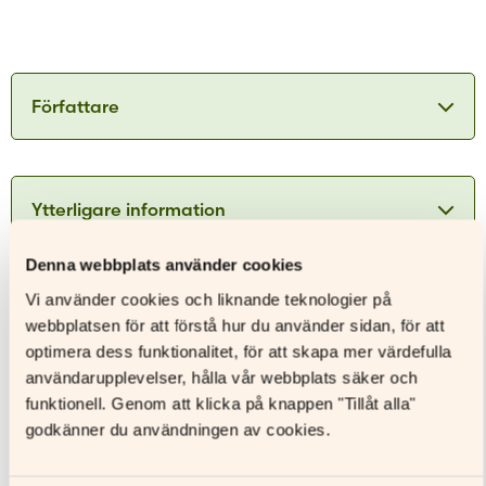
Författare
Märta Tikkanen
Ytterligare information
ISBN
9789515252562
Märta Tikkanen föddes år 1935 i Helsingfors. Hon
Denna webbplats använder cookies
tog en filosofie kandidat examen år 1958 och har
Utgivningsår
2021
Vi använder cookies och liknande teknologier på
arbetat både som journalist för
Format
Ljudbok
Hufvudstadsbladet, lärare vid Drumsö Svenska
webbplatsen för att förstå hur du använder sidan, för att
Samskola, rektor för Helsingfors svenska
Sidantal
optimera dess funktionalitet, för att skapa mer värdefulla
Andra böcker av denna författare
arbetarinstitut samt som kolumnist för flera
användarupplevelser, hålla vår webbplats säker och
Ljudfils längd
03h 41m 00s
dagstidningar och tidskrifter. Hon var gift med
funktionell. Genom att klicka på knappen "Tillåt alla"
Åldersgrupp
Henrik Tikkanen som avled år
godkänner du användningen av cookies.
Författare
Märta Tikkanen
Läs mer
Uppläsare
Carla Rindell