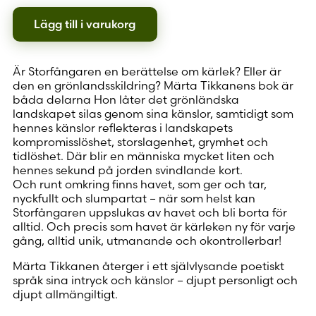
Lägg till i varukorg
Är Storfångaren en berättelse om kärlek? Eller är
den en grönlandsskildring? Märta Tikkanens bok är
båda delarna Hon låter det grönländska
landskapet silas genom sina känslor, samtidigt som
hennes känslor reflekteras i landskapets
kompromisslöshet, storslagenhet, grymhet och
tidlöshet. Där blir en människa mycket liten och
hennes sekund på jorden svindlande kort.
Och runt omkring finns havet, som ger och tar,
nyckfullt och slumpartat – när som helst kan
Storfångaren uppslukas av havet och bli borta för
alltid. Och precis som havet är kärleken ny för varje
gång, alltid unik, utmanande och okontrollerbar!
Märta Tikkanen återger i ett självlysande poetiskt
språk sina intryck och känslor – djupt personligt och
djupt allmängiltigt.