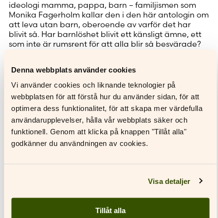
ideologi mamma, pappa, barn – familjismen som
Monika Fagerholm kallar den i den här antologin om
att leva utan barn, oberoende av varför det har
blivit så. Har barnlöshet blivit ett känsligt ämne, ett
som inte är rumsrent för att alla blir så besvärade?
Här finns de som funderat ut namn på de tilltänkta
Denna webbplats använder cookies
barnen som aldrig kom – och de som aldrig känt av
någon mammadrift. Här finns de som på alla
Vi använder cookies och liknande teknologier på
möjliga sätt försöker få barn och de som gör allt för
webbplatsen för att förstå hur du använder sidan, för att
att inte av misstag få barn. Här finns de som sörjer
optimera dess funktionalitet, för att skapa mer värdefulla
och rasar över sin situation och de som har försonats
med den. Här finns det frivilliga och de ofrivilliga.
användarupplevelser, hålla vår webbplats säker och
Här finns de som fått ompröva vem de är och vad
funktionell. Genom att klicka på knappen "Tillåt alla"
de vill göra i livet. Här finns berättelser om adoption,
godkänner du användningen av cookies.
provrörsbefruktning, abort, fosterbarn, andras barn.
Barn kan vara så hett efterlängtade att pappret
bränns – och de kan väljas bort utan sidoblickar.
Visa detaljer
I boken medverkar Monika Fagerholm, Annvi
Gardberg, Harriet Jossfolk- Furu, Sanna Karlsson,
Lotta Moring, Susanne Ringell, Micaela Röman, Ann
Tillåt alla
Sandqvist, Mikaela Sonck, Yrsa Stenius, Susanna