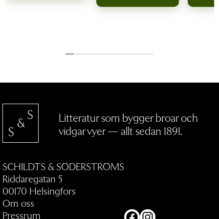
på riktigt. Jessica Poikkijoki, Österbottens
Tidning … ter sig såväl välgörande som
nödvändig. Bror Rönnholm, Åbo
Underrättelser Antologin är en möjlighet för
läsaren att få kika in i olikartat liv med
barnlöshet; vad döljer sig där. Gemensamt
för kvinnornas berättelser i boken är sorg
och behovet att omdefiniera sig själva och
framtiden. … boken känns helt igenom
välskriven och väl sammanhållen. Therese
Nordholm, BTJ Som helhet betraktad är
antologin väl genomarbetad, välskriven och
Litteratur som bygger broar och
framförallt aktuell. … Att få barn är ingen
självklarhet eller alla människor förunnat.
vidgar vyer — allt sedan 1891.
Barn är en nåd och en gåva som ”man ska
bära som den sista droppen vatten”. Ylva
Larsdotter, Ny Tid … en bok som berör. Man
SCHILDTS & SÖDERSTRÖMS
diskuterar med den, håller med och finner
Riddaregatan 5
motargument. Skribenterna vill öka
förståelsen för olika slag av barnlöshet.
00170 Helsingfors
Iris Backlund, Östra Nyland
Om oss
Pressrum
Facebook
Instagram