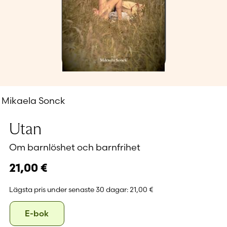
Glömt ditt lösenord?
Har du inget konto?
Skapa nytt konto
Mikaela Sonck
Utan
Om barnlöshet och barnfrihet
21,00
€
Lägsta pris under senaste 30 dagar:
21,00 €
Format
E-
E-bok
bok