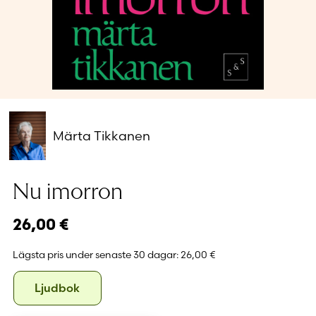
Glömt ditt lösenord?
Har du inget konto?
Skapa nytt konto
Märta Tikkanen
Nu imorron
26,00
€
Lägsta pris under senaste 30 dagar:
26,00 €
Format
Ljudbok
Ljudbok