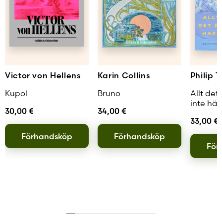
Victor von Hellens
Karin Collins
Philip T
Kupol
Bruno
Allt det
inte hän
30,00
€
34,00
€
33,00
€
Förhandsköp
Förhandsköp
För