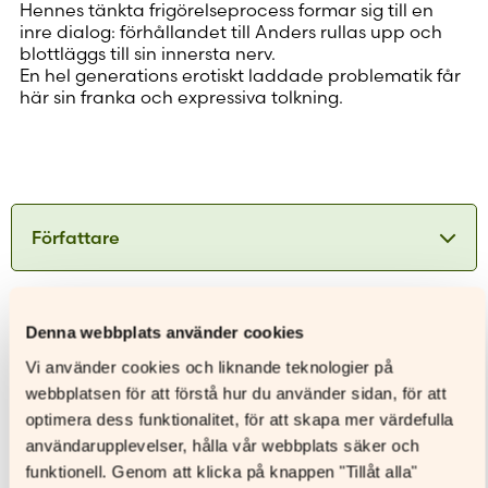
Hennes tänkta frigörelseprocess formar sig till en
inre dialog: förhållandet till Anders rullas upp och
blottläggs till sin innersta nerv.
En hel generations erotiskt laddade problematik får
här sin franka och expressiva tolkning.
Författare
Märta Tikkanen
Denna webbplats använder cookies
Ytterligare information
Vi använder cookies och liknande teknologier på
ISBN
9789515252593
Märta Tikkanen föddes år 1935 i Helsingfors. Hon
webbplatsen för att förstå hur du använder sidan, för att
tog en filosofie kandidat examen år 1958 och har
optimera dess funktionalitet, för att skapa mer värdefulla
Utgivningsår
2021
arbetat både som journalist för
användarupplevelser, hålla vår webbplats säker och
Format
Ljudbok
Hufvudstadsbladet, lärare vid Drumsö Svenska
funktionell. Genom att klicka på knappen "Tillåt alla"
Samskola, rektor för Helsingfors svenska
Sidantal