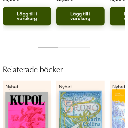
Lägg till i
Lägg till i
Lä
varukorg
varukorg
v
Relaterade böcker
Nyhet
Nyhet
Nyhet