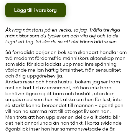
Lägg till i varukorg
Åk iväg nånstans på en vecka, sa jag. Träffa trevliga
människor som du tycker om och vila dej och ta de
lugnt ett tag. Så ska du se att det känns bättre sen.
Så förrädiskt börjar en bok som skenbart handlar om
två modernt fördomsfria människors äktenskap men
som sida för sida laddas upp med inre spänning,
växlande mellan häftig ömsinthet, frän sensualitet
och ärlig uppgörelsevilja.
Anders reser och hans hustru, bokens jag ser fram
mot en kort tid av ensamhet, då hon inte bara
behöver ägna sig åt barn och hushåll, utan kan
umgås med vem hon vill, älska om hon får lust, inte
så starkt känna beroendet till mannen – egentligen
vill hon ha samma rätt till ett eget liv som han.
Men trots att hon upplever en del av allt detta blir
det helt annorlunda än hon tänkt. I korta svidande
ögonblick inser hon hur sammansvetsade de är.