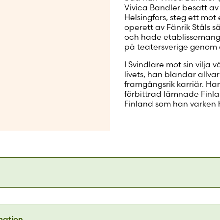
Vivica Bandler besatt av
Helsingfors, steg ett mo
operett av Fänrik Ståls 
och hade etablissemange
på teatersverige genom a
I Svindlare mot sin vilja
livets, han blandar allv
framgångsrik karriär. Han
förbittrad lämnade Finla
Finland som han varken 
river lika levande som han spelar. Leif Zern, Dagens Nyhete
 litteratursälskapet boken med motiveringen "Läsaren b
rmation