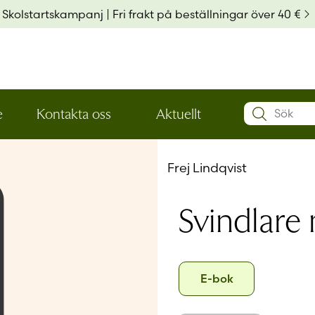
Skolstartskampanj | Fri frakt på beställningar över 40 €
Search:
e
Kontakta oss
Aktuellt
Öppna
Öppna
Användarn
den
den
nedre
nedre
Frej Lindqvist
menynivån
menynivån
Lösenord
*
Svindlare 
Kom ihå
Format
E-
E-bok
Glömt ditt
bok
Har du ing