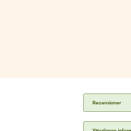
Recensioner
Frej Lindqvist sk
belönade Svenska
Ytterligare info