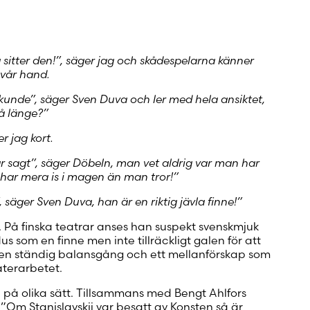
 konto
å sitter den!”, säger jag och skådespelarna känner
i vår hand.
u kunde”, säger Sven Duva och ler med hela ansiktet,
å länge?”
r jag kort.
har sagt”, säger Döbeln, man vet aldrig var man har
 har mera is i magen än man tror!”
, säger Sven Duva, han är en riktig jävla finne!”
a. På finska teatrar anses han suspekt svenskmjuk
us som en finne men inte tillräckligt galen för att
r en ständig balansgång och ett mellanförskap som
aterarbetet.
på olika sätt. Tillsammans med Bengt Ahlfors
”Om Stanislavskij var besatt av Konsten så är