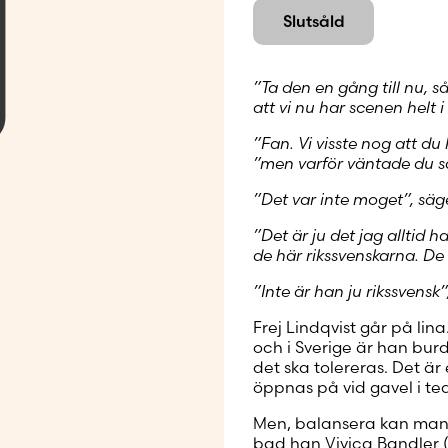
Skapa nytt
Slutsåld
”Ta den en gång till nu, s
att vi nu har scenen helt 
”Fan. Vi visste nog att d
”men varför väntade du s
”Det var inte moget”, säge
”Det är ju det jag alltid 
de här rikssvenskarna. De
”Inte är han ju rikssvensk”
Frej Lindqvist går på lin
och i Sverige är han burd
det ska tolereras. Det ä
öppnas på vid gavel i te
Men, balansera kan man 
bad han Vivica Bandler (