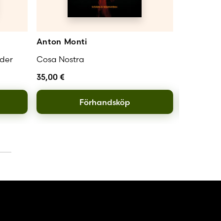
Anton Monti
Marcus L
der
Cosa Nostra
Drönarnas
35,00
€
36,00
€
Förhandsköp
L