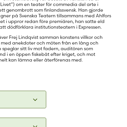
 Livet”) om en teater för commedia del arte i
t ett genombrott som finlandssvensk. Han gjorde
sägner på Svenska Teatern tillsammans med Ahlfors
t i uppror redan före premiären, han satte eld
tt dödförklara institutionsteatern i Expressen.
 väver Frej Lindqvist samman konstens villkor och
ar med anekdoter och möten från en lång och
 speglar sitt liv mot fadern, auditören som
nd i en öppen fiskebåt efter kriget, och mot
helt kan lämna eller återförenas med.
r År 2011
erörs djupt