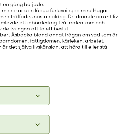
lt en gång började.
e minne är den långa förlovningen med Hagar
men träffades nästan aldrig. De drömde om ett liv
mlevde ett inbördeskrig. Då freden kom och
 de tvungna att ta ett beslut.
 Robert Åsbacka bland annat frågan om vad som är
t barndomen, fattigdomen, kärleken, arbetet,
 är det själva livskänslan, att höra till eller stå
ch
 med.
formuleringar