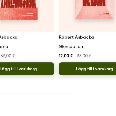
 Åsbacka
Robert Åsbacka
arna
Glömda rum
33,00
€
12,00
€
33,00
€
Lägg till i varukorg
Lägg till i varukorg