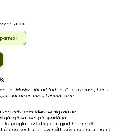
 konto
 dagar:
5,00 €
Hårda
 pärmar
pärmar
ig
en är i Moskva för att förhandla om freden, hans
ar har än en gång tvingat sig in
 kort och framtiden ter sig osäker.
d går själva livet på sparlåga.
tt liv präglat av fattigdom gjort henne allt
att återta kontrollen över sitt skrivande reser han till