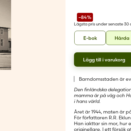
Skapa nytt
–84%
Lägsta pris under senaste 30
Format
E-
E-bok
Hårda
bok
Lägg till i varukorg
Barndomsstaden är ev
Den finländska delegation
mamma är på väg och Hag
i hans värld.
Året är 1944, maten är på
För författaren R.R. Eklun
Han iakttar sin mor, hur e
originellare. I ett försök 