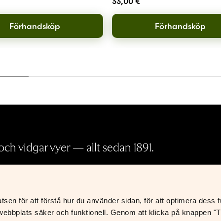
33,00
€
Förhandsköp
Förhandsköp
ch vidgar vyer — allt sedan 1891.
Pressrum
en för att förstå hur du använder sidan, för att optimera dess fun
Köp- och leveransvillkor
K
ebbplats säker och funktionell. Genom att klicka på knappen "Til
Integritetspolicy
S