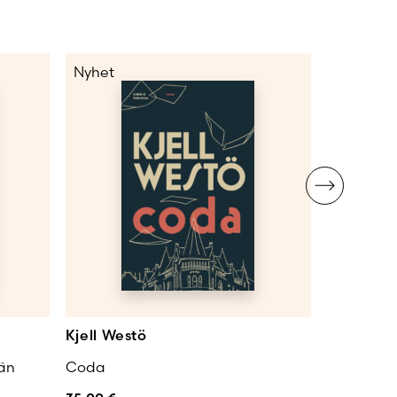
Nyhet
Nyhet
Kjell Westö
Kjell Wes
 än
Coda
Lang