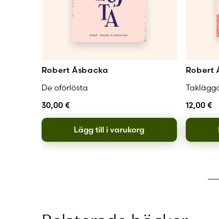
Robert Åsbacka
Robert
De oförlösta
Taklägg
30,00
€
12,00
€
Lägg till i varukorg