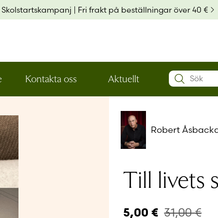
Skolstartskampanj | Fri frakt på beställningar över 40 €
Search:
e
Kontakta oss
Aktuellt
Öppna
Öppna
Användarn
den
den
nedre
nedre
menynivån
menynivån
Lösenord
*
Robert Åsback
Kom ihå
Till livets 
Glömt ditt
31,00
€
5,00
€
Har du ing