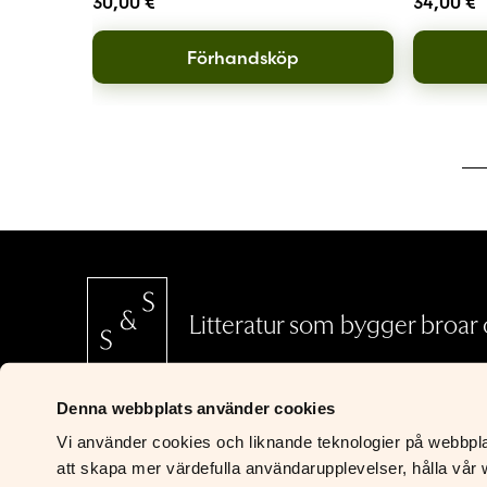
30,00
€
34,00
€
Förhandsköp
Litteratur som bygger broar o
Denna webbplats använder cookies
SCHILDTS & SÖDERSTRÖMS
Vi använder cookies och liknande teknologier på webbplats
Riddaregatan 5
att skapa mer värdefulla användarupplevelser, hålla vår w
00170 Helsingfors