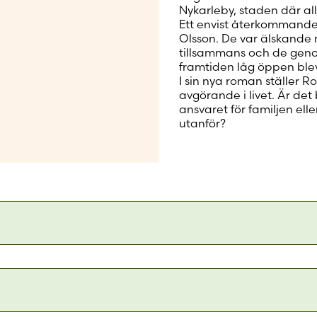
Nykarleby, staden där al
Ett envist återkommand
Olsson. De var älskande 
tillsammans och de geno
framtiden låg öppen blev
I sin nya roman ställer
avgörande i livet. Är de
ansvaret för familjen eller
utanför?
roman skildrar på ett slående sätt denna klaustrofobi o
ing som den medelålders författaren R.R. Eklund brottas
 Yle Huvudstadsregionen
” är en välskriven roman, som innehåller många insiktsfulla 