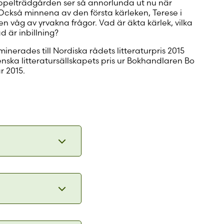
äppelträdgården ser så annorlunda ut nu när
 Också minnena av den första kärleken, Terese i
en våg av yrvakna frågor. Vad är äkta kärlek, vilka
ad är inbillning?
inerades till Nordiska rådets litteraturpris 2015
ska litteratursällskapets pris ur Bokhandlaren Bo
r 2015.
rt att ta
r ljud,
nske låter
tt som han
uka,