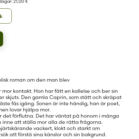
 dagar:
21,00 €
 konto
Ljudbok
k
olisk roman om den man blev
mor kontakt. Hon har fått en kallelse och ber sin
r skjuts. Den gamla Caprin, som stått och skräpat
måste fås igång. Sonen är inte händig, han är poet,
, men lovar hjälpa mor.
det förflutna. Det har väntat på honom i många
 inne att ställa mor alla de rätta frågorna.
hjärtskärande vackert, klokt och starkt om
k att förstå sina känslor och sin bakgrund.