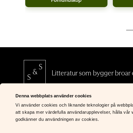
Litteratur som bygger broar o
Denna webbplats använder cookies
SCHILDTS & SÖDERSTRÖMS
Vi använder cookies och liknande teknologier på webbplats
Riddaregatan 5
att skapa mer värdefulla användarupplevelser, hålla vår w
00170 Helsingfors
godkänner du användningen av cookies.
Om oss