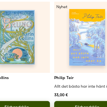
Nyhet
llins
Philip Teir
Allt det bästa har inte hänt
33,00
€
Förhandsköp
Förhandsköp