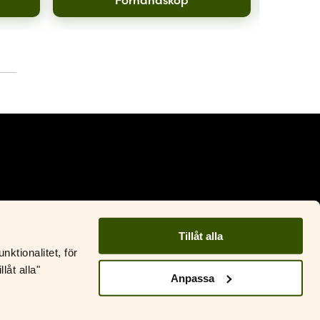
Facebook
Instagram
Tillåt alla
ktionalitet, för
ustantamo S&S
låt alla"
&S Läromedel
Anpassa