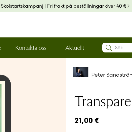
Skolstartskampanj | Fri frakt på beställningar över 40 €
Search:
e
Kontakta oss
Aktuellt
Öppna
Öppna
Användarn
den
den
nedre
nedre
menynivån
menynivån
Peter Sandströ
Lösenord
*
Transpare
Kom ihå
Glömt ditt
21,00
€
Har du ing