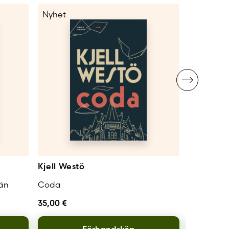
Nyhet
Nyhet
Kjell Westö
Kjell Wes
 än
Coda
Lang
35,00
€
13,00
€
Förhandsköp