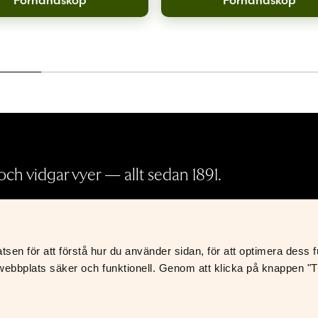
ch vidgar vyer — allt sedan 1891.
Pressrum
en för att förstå hur du använder sidan, för att optimera dess fun
Köp- och leveransvillkor
K
ebbplats säker och funktionell. Genom att klicka på knappen "Til
Integritetspolicy
S
Foreign Rights
Returer och återbetalningar