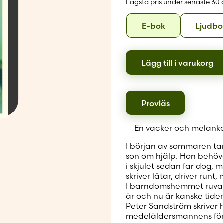
Lägsta pris under senaste 30
Skapa nytt
Format
E-
E-bok
Ljudbo
bok
Lägg till i varukorg
Provläs
En vacker och melank
I början av sommaren tar 
son om hjälp. Hon behöve
i skjulet sedan far dog, 
skriver låtar, driver runt
I barndomshemmet ruvar 
år och nu är kanske tiden
Peter Sandström skriver 
medelåldersmannens försö