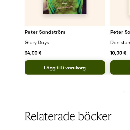
trädens kronor i
ogripliga. Jessi
berörande berätt
fyller en helt eg
Kanske är det ha
Peter Sandström
Peter S
en gång uppmärks
son. … Sandström
Glory Days
Den stor
medel lyfter stof
Hufvudstadsblad
34,00
€
10,00
€
berättelse med m
galen, humor är 
Lägg till i varukorg
en varm och ömsin
Bertel Nygård, 
Relaterade böcker