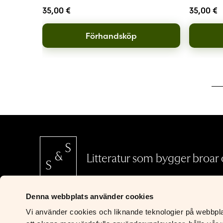
35,00
€
35,00
€
Förhandsköp
Litteratur som bygger broar o
Denna webbplats använder cookies
SCHILDTS & SÖDERSTRÖMS
Vi använder cookies och liknande teknologier på webbplats
Riddaregatan 5