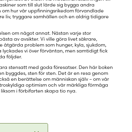
skiner som till slut lärde sig bygga andra
en om hur vår uppfinningsrikedom förvandlade
e liv, tryggare samhällen och en aldrig tidigare
elsen om något annat. Nästan varje stor
sta av avsikter. Vi ville göra livet säkrare,
ille åtgärda problem som hunger, kyla, sjukdom,
 lyckades vi över förväntan, men samtidigt fick
a följder.
 vara stensatt med goda föresatser. Den här boken
n byggdes, sten för sten. Det är en resa genom
också en berättelse om människan själv – om vår
 troskyldiga optimism och vår märkliga förmåga
liksom i förbifarten skapa tio nya.