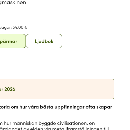
ångmaskinen
 konto
 dagar:
34,00 €
Hårda
Ljudbok
 pärmar
Ljudbok
pärmar
r 2026
toria om hur våra bästa uppfinningar ofta skapar
m hur människan byggde civilisationen, en
tämjandet av elden via metallframställningen till