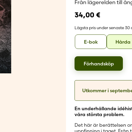
Från lägerelden till 
Skapa nytt
34,00
€
Lägsta pris under senaste 30
Format
E-
E-bok
Hårda
bok
Förhandsköp
Utkommer i
septembe
En underhållande idéhis
våra största problem.
Det här är berättelsen o
uppfinning i taget. Från 