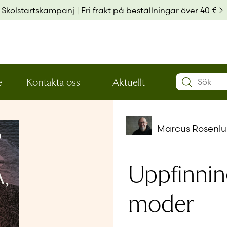
Skolstartskampanj | Fri frakt på beställningar över 40 €
Search:
e
Kontakta oss
Aktuellt
Öppna
Öppna
Användarn
den
den
nedre
nedre
menynivån
menynivån
Marcus Rosenl
Lösenord
*
Uppfinnin
Kom ihå
moder
Glömt ditt
Har du ing