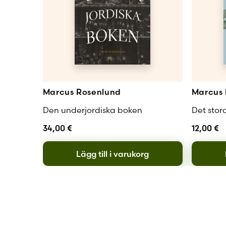
Marcus Rosenlund
Marcus 
Den underjordiska boken
Det stora 
34,00
€
12,00
€
Lägg till i varukorg