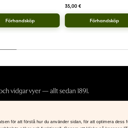
35,00
€
Förhandsköp
Förhandsköp
ch vidgar vyer — allt sedan 1891.
Pressrum
en för att förstå hur du använder sidan, för att optimera dess fun
Köp- och leveransvillkor
K