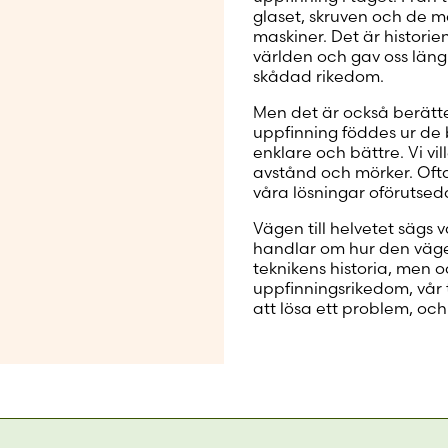
glaset, skruven och de ma
maskiner. Det är histori
världen och gav oss längr
skådad rikedom.
Men det är också berätt
uppfinning föddes ur de bä
enklare och bättre. Vi v
avstånd och mörker. Ofta
våra lösningar oförutsedd
Vägen till helvetet sägs
handlar om hur den väge
teknikens historia, men 
uppfinningsrikedom, vår
att lösa ett problem, och 