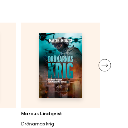
Marcus Lindqvist
Anton Mo
Drönarnas krig
Ultras