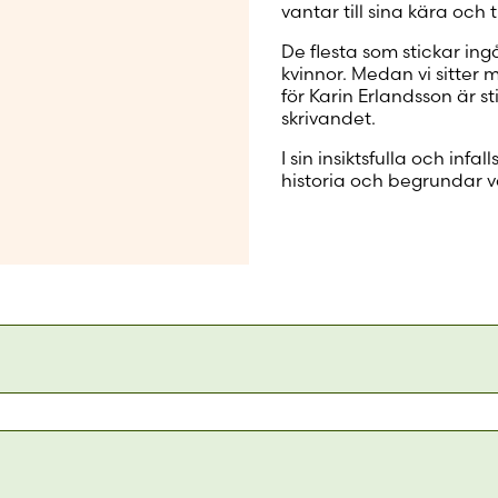
vantar till sina kära och til
De flesta som stickar ingå
kvinnor. Medan vi sitter
för Karin Erlandsson är 
skrivandet.
I sin insiktsfulla och infa
historia och begrundar 
garnet
sannerligen en bok för alla, för visst har nästan alla
kning, oavsett om vi själva ägnar oss åt hantverket eller bar
as mödor. Efter att ha last Erlandssons bok ar det uppenb
ckningen intar i mänsklighetens historia - det rör sig verkli