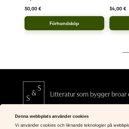
30,00
€
34,00
€
Förhandsköp
Litteratur som bygger broar o
Denna webbplats använder cookies
SCHILDTS & SÖDERSTRÖMS
Vi använder cookies och liknande teknologier på webbplats
Riddaregatan 5