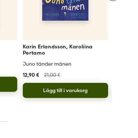
edan
entusiasm.
ckandet, som
Karin Erlandsson, Karoliina
Karin Erl
landsson
Pertamo
Erlandss
a konkretion
Juno tänder månen
Myter och
ursprung
12,90
€
21,00
€
10,00
€
Lägg till i varukorg
L