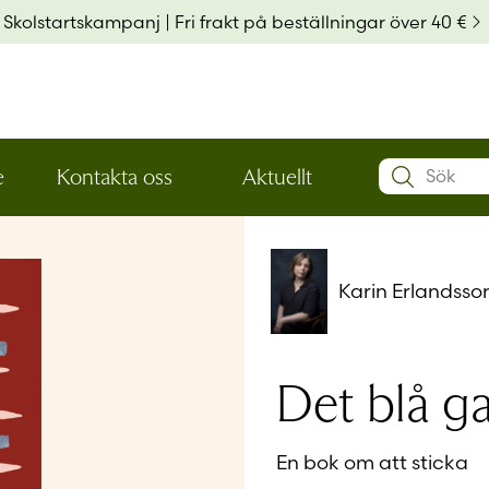
Skolstartskampanj | Fri frakt på beställningar över 40 €
Search:
e
Kontakta oss
Aktuellt
Öppna
Öppna
Användarn
den
den
nedre
nedre
menynivån
menynivån
Lösenord
*
Karin Erlandsso
Kom ihå
Det blå g
Glömt ditt
En bok om att sticka
Har du ing