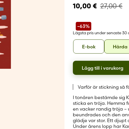
Skapa nytt
27,00
€
10,00
€
–63%
Lägsta pris under senaste 30
Format
E-
E-bok
Hårda
bok
Lägg till i varukorg
Varför är stickning så
I tonåren bestämde sig K
sticka en tröja. Hemma 
en vacker randig tröja – 
beundrades och den använ
glädje var stor. Ett djupt
Under årens lopp har Kari