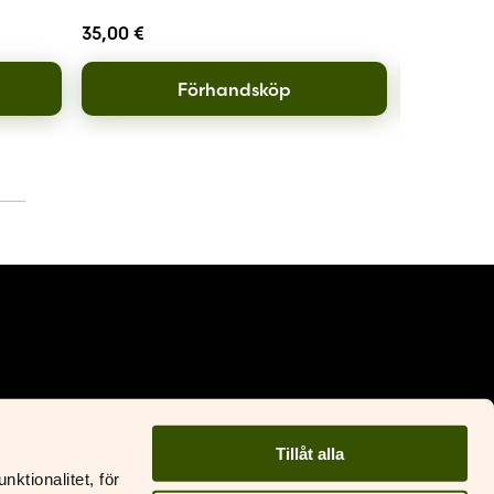
35,00
€
13,00
€
Förhandsköp
Facebook
Instagram
Tillåt alla
ktionalitet, för
ustantamo S&S