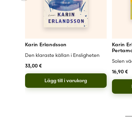
Nina Nyman, Hu
Med sina 185 bild
handarbetsdilleta
syslöjden, smitt
Petter Lobråten,
I någon mån är
D
Karin Erlandsson
Karin Er
Erlandsson verkl
Pertam
lyckas förvalta g
Den klaraste källan i Ensligheten
ur sikte.
Solen vä
33,00
€
Freja Rudels, Åb
16,90
€
.
Lägg till i varukorg