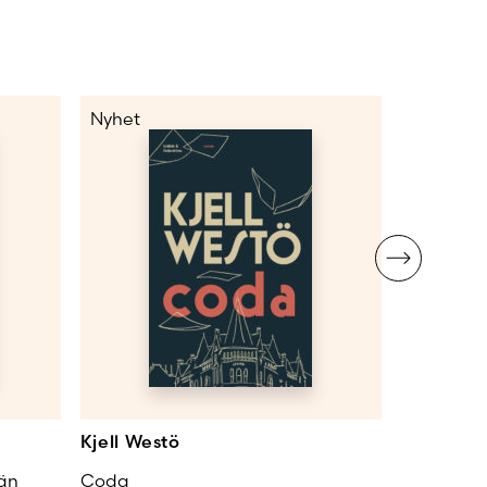
Nyhet
Nyhet
Kjell Westö
Kjell Wes
 än
Coda
Lang