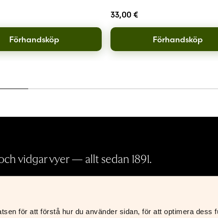
33,00
€
Förhandsköp
Förhandsköp
ch vidgar vyer — allt sedan 1891.
Pressrum
en för att förstå hur du använder sidan, för att optimera dess fun
Köp- och leveransvillkor
K