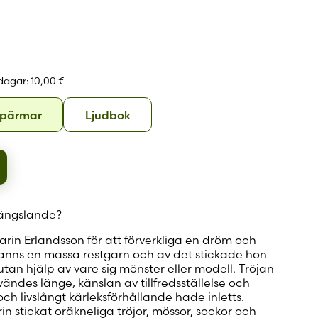
 konto
 dagar:
10,00 €
Hårda
Ljudbok
 pärmar
Ljudbok
pärmar
 fängslande?
arin Erlandsson för att förverkliga en dröm och
fanns en massa restgarn och av det stickade hon
utan hjälp av vare sig mönster eller modell. Tröjan
des länge, känslan av tillfredsställelse och
 och livslångt kärleksförhållande hade inletts.
n stickat oräkneliga tröjor, mössor, sockor och