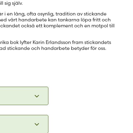
l sig själv.
r i en lång, ofta osynlig, tradition av stickande
 med vårt handarbete kan tankarna löpa fritt och
stickandet också ett komplement och en motpol till
llsrika bok lyfter Karin Erlandsson fram stickandets
vad stickande och handarbete betyder för oss.
 av oss en
a njuter
art vilken
gen om ett