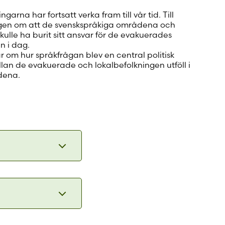
arna har fortsatt verka fram till vår tid. Till
gen om att de svenskspråkiga områdena och
ulle ha burit sitt ansvar för de evakuerades
n i dag.
om hur språkfrågan blev en central politisk
an de evakuerade och lokalbefolkningen utföll i
dena.
en som
e berörts så
 – Kampen