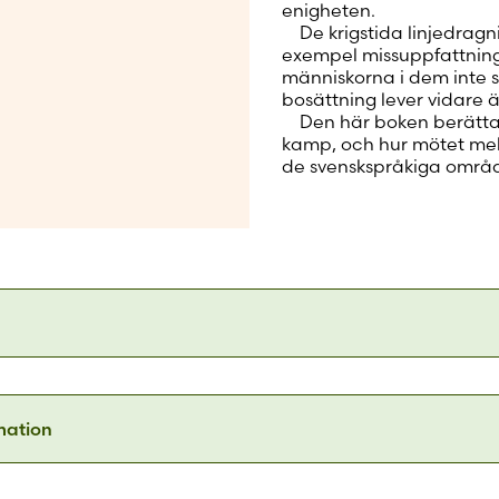
enigheten.
De krigstida linjedragning
exempel missuppfattnin
människorna i dem inte sk
bosättning lever vidare ä
Den här boken berättar 
kamp, och hur mötet mell
de svenskspråkiga områ
venska jorden är välskriven och intressant, också för d
ll läsa fler krigshistorier. Tydligen har språkaspekterna int
rmation
forskning och litteratur som finns om krigstiden.
Svenska Yle
9789515251442
iktfyllda titeln på Aapo ­Roselius och Tuomas Teporas bok