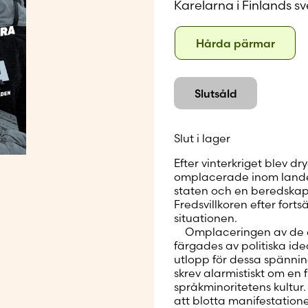
Karelarna i Finlands 
Skapa nytt
Format
Hård
Hårda pärmar
pärm
Slutsåld
Slut i lager
Efter vinterkriget blev 
omplacerade inom landet
staten och en beredskap 
Fredsvillkoren efter fort
situationen.
Omplaceringen av de e
färgades av politiska ideo
utlopp för dessa spänni
skrev alarmistiskt om en
språkminoritetens kultur.
att blotta manifestatio