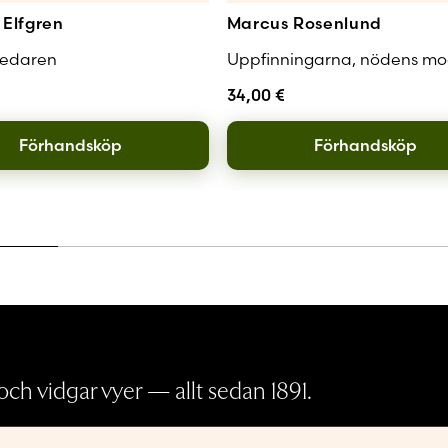
Elfgren
Marcus Rosenlund
redaren
Uppfinningarna, nödens mo
34,00
€
Förhandsköp
Förhandsköp
ch vidgar vyer — allt sedan 1891.