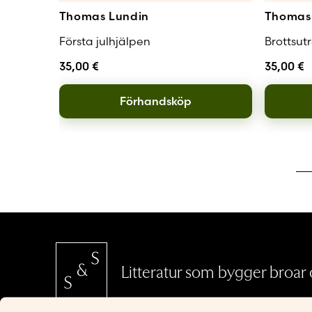
Thomas Lundin
Thomas 
Första julhjälpen
Brottsut
35,00
€
35,00
€
Förhandsköp
Litteratur som bygger broar o