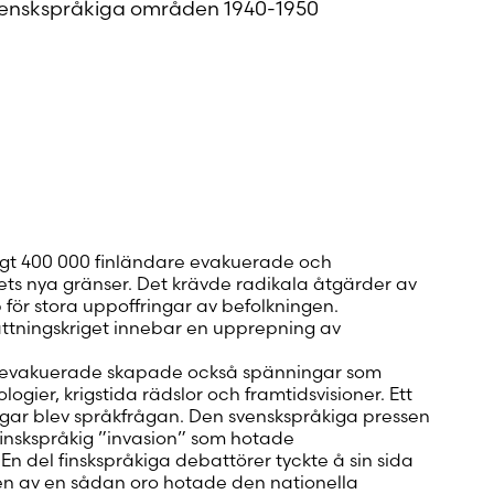
svenskspråkiga områden 1940-1950
 konto
a
ar
drygt 400 000 finländare evakuerade och
s nya gränser. Det krävde radikala åtgärder av
för stora uppoffringar av befolkningen.
sättningskriget innebar en upprepning av
vakuerade skapade också spänningar som
logier, krigstida rädslor och framtidsvisioner. Ett
ngar blev språkfrågan. Den svenskspråkiga pressen
 finskspråkig ”invasion” som hotade
 En del finskspråkiga debattörer tyckte å sin sida
nen av en sådan oro hotade den nationella