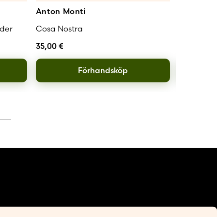
Anton Monti
Marcus L
der
Cosa Nostra
Drönarnas
35,00
€
36,00
€
Förhandsköp
L