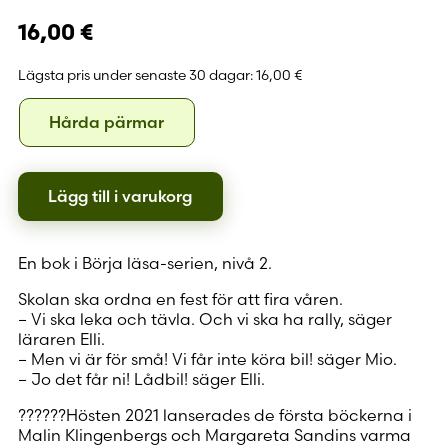
16,00
€
Lägsta pris under senaste 30 dagar:
16,00 €
Format
Hårda
Hårda pärmar
pärmar
Lägg till i varukorg
En bok i Börja läsa-serien, nivå 2.
Skolan ska ordna en fest för att fira våren.
– Vi ska leka och tävla. Och vi ska ha rally, säger
läraren Elli.
– Men vi är för små! Vi får inte köra bil! säger Mio.
– Jo det får ni! Lådbil! säger Elli.
??????Hösten 2021 lanserades de första böckerna i
Malin Klingenbergs och Margareta Sandins varma