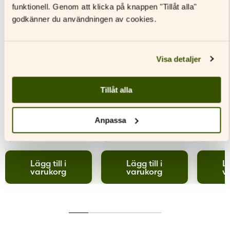
funktionell. Genom att klicka på knappen "Tillåt alla"
godkänner du användningen av cookies.
Visa detaljer
Malin Klingenberg,
Malin Klingenberg,
Malin K
Tillåt alla
Margareta Sandin
Margareta Sandin
Margar
Mormor Mai
Kevins lag
Vim och
Anpassa
9,90
€
16,00
€
9,90
€
16,00
€
9,90
€
Lägg till i
Lägg till i
Lä
varukorg
varukorg
v