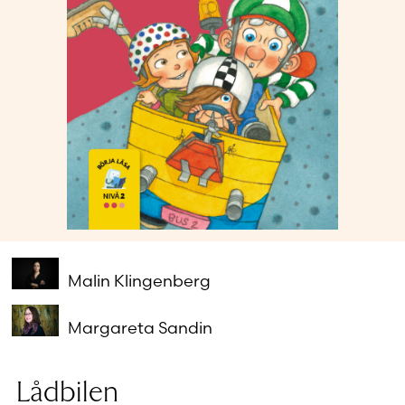
Glömt ditt lösenord?
Har du inget konto?
Skapa nytt konto
Malin Klingenberg
Margareta Sandin
Lådbilen