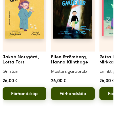
Jakob Norrgård,
Ellen Strömberg,
Petra H
Lotta Fors
Hanna Klinthage
Mirkka
Gnistan
Mosters garderob
En rikti
26,00
€
26,00
€
26,00
€
Förhandsköp
Förhandsköp
För